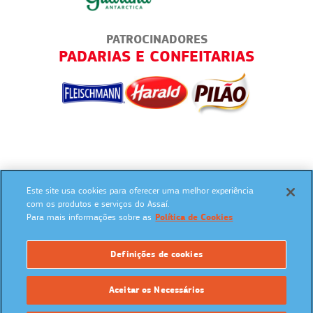
PATROCINADORES
IRA
PADARIAS E CONFEITARIAS
Este site usa cookies para oferecer uma melhor experiência
SIGA NAS REDES SOCIAIS:
com os produtos e serviços do Assaí.
Para mais informações sobre as
Política de Cookies
Definições de cookies
UM PROGRAMA:
Aceitar os Necessários
Powered by: MegaMidia Group