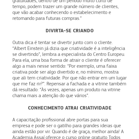
gratuidades, dentro de um período muito curto de
tempo, podem trazer um grande número de clientes,
que vão acabar conhecendo o estabelecimento e
retornando para futuras compras.”
DIVIRTA-SE CRIANDO
Outra dica é tentar se divertir junto com o cliente.
“Albert Einstein já dizia que criatividade é a inteligência
se divertindo”, lembra a especialista do Centro Europeu.
Para ela, uma boa forma de atrair o cliente é oferecer
algo a mais nesse sentido: “Por exemplo, uma faixa
criativa pode ser algo divertido e, no mínimo, mostra
que ali tem criatividade. Por que não entrar em um lugar
que me faz rir?”. Repensar a fachada e a vitrine também
dá resultado: “Às vezes, apenas um produto na vitrine
chama mais a atenção do que vários”.
CONHECIMENTO ATRAI CRIATIVIDADE
A capacitação profissional abre portas para sua
empresa e pode ser o gatilho para grandes ideias que
ainda estão por vir. Quando é de graça, melhor ainda! A
Academia Assaí oferece o curso online gratuito Todos