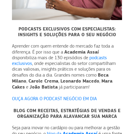
PODCASTS EXCLUSIVOS COM ESPECIALISTAS:
INSIGHTS E SOLUÇÕES PARA O SEU NEGÓCIO
Aprender com quem entende do mercado faz toda a
Academia Assaí
diferença. É por isso que a
disponibiliza mais de 130 episódios de
podcasts
exclusivos
, onde especialistas do setor compartilham
dicas valiosas, insights práticos e soluções para os
Beca
desafios do dia a dia. Grandes nomes como
Milano
Carole Crema
Leonardo Macedo
Mara
,
,
,
Cakes
João Batista
e
já participaram!
OUÇA AGORA O PODCAST NEGÓCIO EM DIA
BLOG COM RECEITAS, ESTRATÉGIAS DE VENDAS E
ORGANIZAÇÃO PARA ALAVANCAR SUA MARCA
Seja para inovar no cardápio ou para melhorar a gestão
Academia Assaí
do seu negócio, o
blog da
é uma fonte