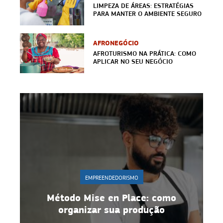
LIMPEZA DE ÁREAS: ESTRATÉGIAS
PARA MANTER O AMBIENTE SEGURO
AFRONEGÓCIO
AFROTURISMO NA PRÁTICA: COMO
APLICAR NO SEU NEGÓCIO
MO
EMPREENDEDORISMO
ace: como
Gestão de equipe: 10 estraté
rodução
para manter motivação