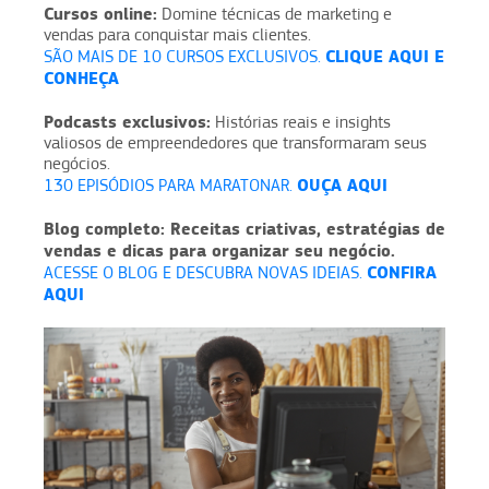
Cursos online:
Domine técnicas de marketing e
vendas para conquistar mais clientes.
CLIQUE AQUI E
SÃO MAIS DE 10 CURSOS EXCLUSIVOS.
CONHEÇA
Podcasts exclusivos:
Histórias reais e insights
valiosos de empreendedores que transformaram seus
negócios.
OUÇA AQUI
130 EPISÓDIOS PARA MARATONAR.
Blog completo: Receitas criativas, estratégias de
vendas e dicas para organizar seu negócio.
CONFIRA
ACESSE O BLOG E DESCUBRA NOVAS IDEIAS.
AQUI