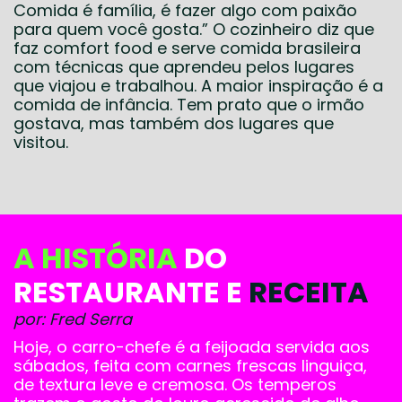
Comida é família, é fazer algo com paixão
para quem você gosta.” O cozinheiro diz que
faz comfort food e serve comida brasileira
com técnicas que aprendeu pelos lugares
que viajou e trabalhou. A maior inspiração é a
comida de infância. Tem prato que o irmão
gostava, mas também dos lugares que
visitou.
A HISTÓRIA
DO
RESTAURANTE E
RECEITA
por: Fred Serra
Hoje, o carro-chefe é a feijoada servida aos
sábados, feita com carnes frescas linguiça,
de textura leve e cremosa. Os temperos