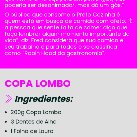
poderia ser desanimador, mas dá um gás.”
O público que consome o Preto Cozinha é
quem está em busca de comida com afeto. “É
a pessoa que sente falta de comer algo que
faça lembrar algum momento importante da
vida”, diz. Fred considera que sua comida e
seu trabalho é para todos e se classifica
como “Robin Hood da gastronomia”.
COPA LOMBO
Ingredientes:
200g Copa Lombo
3 Dentes de Alho
1 Folha de Louro