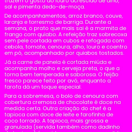
trazem o gosto do louro acrescido de alho,
sal e pimenta dedo-de-moça.
De acompanhamentos, arroz branco, couve,
laranja e torresmo de barriga. Durante a
semana, o prato que mais sai é a marmita de
frango com quiabo. A refeição traz sobrecoxa
sem pele cortada em cubos e refogada com
cebola, tomate, cenoura, alho, louro e coentro
em pó, acompanhado por quiabos tostados.
Já a carne de panela é cortada miúda e
acompanha molho e cerveja preta, o que a
torna bem temperada e saborosa. O feijão
fresco parece feito por avó, enquanto a
farofa dá um toque especial.
Para a sobremesa, o bolo de cenoura com
cobertura cremosa de chocolate é doce na
medida certa. Outra criação do chef é a
tapioca com doce de leite e farofinha de
coco torrado. A tapioca, mais grossa e
granulada (servida também como dadinho