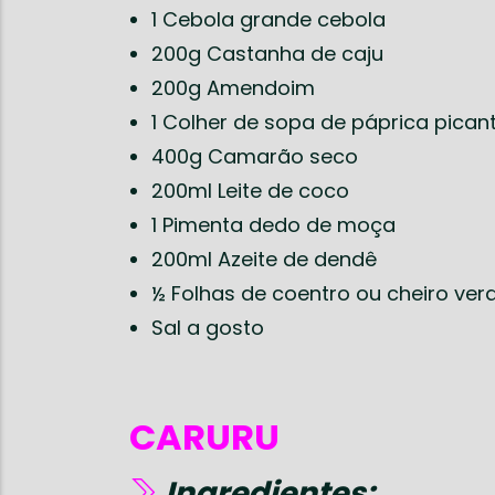
1 Cebola grande cebola
200g Castanha de caju
200g Amendoim
1 Colher de sopa de páprica pican
400g Camarão seco
200ml Leite de coco
1 Pimenta dedo de moça
200ml Azeite de dendê
½ Folhas de coentro ou cheiro ver
Sal a gosto
CARURU
Ingredientes: