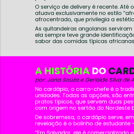
O serviço de delivery é recente. At
atuava exclusivamente no estilo “af
afrocentrado, que privilegia a estéti
As quitandeiras angolanas serviram 
ela sempre teve grande identifica
sabor das comidas típicas africana
A HISTÓRIA
DO
CARD
por: Jana Souza e Gerlaide Silva de
No cardápio, o carro-chefe é o trad
unidades. Todas as opções, são ent
pratos típicos, que servem duas pe
com origem no sertão do Nordeste br
De sobremesa, o cardápio serve, em
revelação é o bolinho de estudante —
“Em Salvador, ele é comercializado 