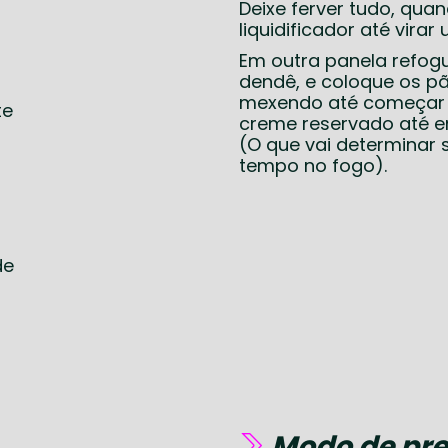
Deixe ferver tudo, qua
liquidificador até virar
Em outra panela refogu
dendê, e coloque os pãe
mexendo até começar 
te
creme reservado até en
(O que vai determinar 
tempo no fogo).
de
Modo de pre