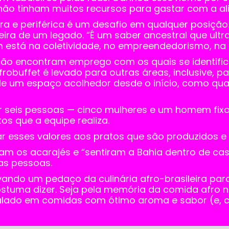
não tinham muitos recursos para gastar com a al
a e periférica é um desafio em qualquer posição.
ira de um legado. “É um saber ancestral que ult
stá na coletividade, no empreendedorismo, na lut
e não encontram emprego com os quais se identif
afrobuffet é levado para outras áreas, inclusive, 
ele um espaço acolhedor desde o início, como q
 seis pessoas — cinco mulheres e um homem fixos
os que a equipe realiza.
esses valores aos pratos que são produzidos e 
m os acarajés e “sentiram a Bahia dentro de casa”
das pessoas.
vando um pedaço da culinária afro-brasileira par
ostuma dizer. Seja pela memória da comida afro n
alado em comidas com ótimo aroma e sabor (e, cl