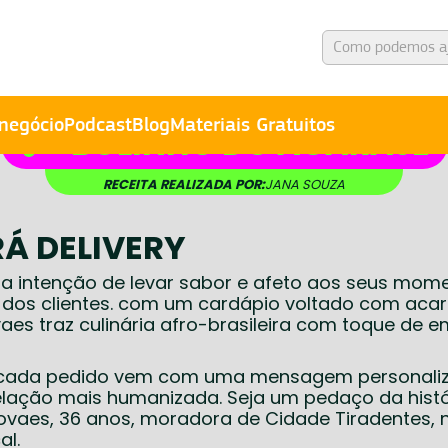
negócio
Podcast
Blog
Materiais Gratuitos
BOLINHO DO ACARAJÉ
RECEITA REALIZADA POR:
JANA SOUZA
Á DELIVERY
 intenção de levar sabor e afeto aos seus momen
 dos clientes. com um cardápio voltado com aca
ovaes traz culinária afro-brasileira com toque d
a, cada pedido vem com uma mensagem personaliz
lação mais humanizada. Seja um pedaço da históri
 Novaes, 36 anos, moradora de Cidade Tiradentes, 
al.