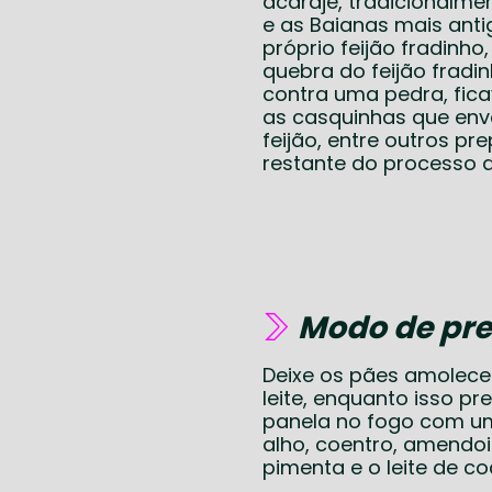
acarajé, tradicionalme
e as Baianas mais anti
próprio feijão fradinh
quebra do feijão frad
contra uma pedra, fica
as casquinhas que env
feijão, entre outros p
restante do processo d
Modo de pre
Deixe os pães amolec
leite, enquanto isso p
panela no fogo com um
alho, coentro, amendoi
pimenta e o leite de co