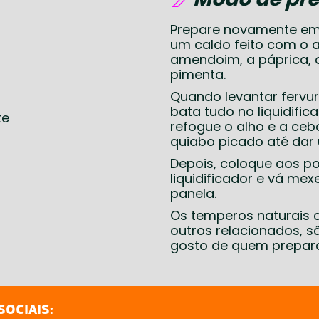
Prepare novamente e
um caldo feito com o a
amendoim, a páprica, o
pimenta.
Quando levantar fervura
bata tudo no liquidific
te
refogue o alho e a ceb
quiabo picado até dar
Depois, coloque aos p
liquidificador e vá m
panela.
Os temperos naturais c
outros relacionados, 
gosto de quem prepar
SOCIAIS: