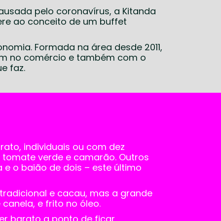
causada pelo coronavírus, a Kitanda
ere ao conceito de um buffet
ronomia. Formada na área desde 2011,
zam no comércio e também com o
e faz.
rato, individuais ou com dez
e tomate verde e camarão. Outros
e o baião de dois – este último
tradicional e cacau, mas a grande
anela, e frito no óleo.
er barato a ponto de ficar