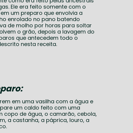
nte como era feito pelas ancestrais
gas. Ele era feito somente com o
o, em um preparo que envolvia a
inho enrolado no pano batendo
va de molho por horas para soltar
olvem o grão, depois a lavagem do
reparos que antecedem todo o
escrito nesta receita.
paro:
erem em uma vasilha com a água e
repare um caldo feito com uma
 copo de água, o camarão, cebola,
m, a castanha, a páprica, louro, a
co.