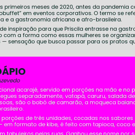
é os primeiros meses de 2020, antes da pandemia 
robuffet” em eventos corporativos. O termo se ref
ca e a gastronomia africana e afro-brasileira.
de inspiração para que Priscila entrasse na gast
ção com a forma como essas mulheres se organi
s — sensação que busca passar para os pratos qu
ÁPIO
 Azevedo
icional acarajé, servido em porções na mão e no p
regues separadamente, vatapá, caruru, salada d
ssoas, são o bobó de camarão, a moqueca baiana 
asileiro.
 porções de três unidades, cocadas nos sabores 
 em formato de kibe, é feito com tapioca, coco e c
em tabuleiros pelas ruas. Ganhou esse nome por s