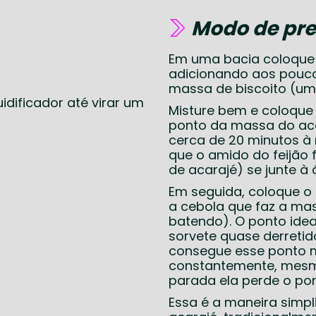
Modo de pre
Em uma bacia coloque 
adicionando aos pouco
massa de biscoito (um
idificador até virar um
Misture bem e coloque 
ponto da massa do aca
cerca de 20 minutos 
que o amido do feijão 
de acarajé) se junte à 
Em seguida, coloque o
a cebola que faz a ma
batendo). O ponto idea
sorvete quase derretid
consegue esse ponto
constantemente, mesmo
parada ela perde o pon
Essa é a maneira simpl