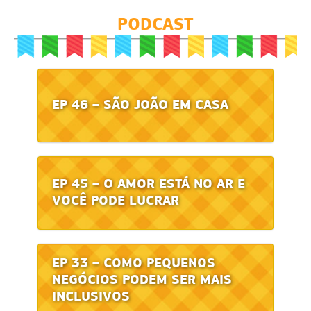
PODCAST
EP 46 – SÃO JOÃO EM CASA
EP 45 – O AMOR ESTÁ NO AR E
VOCÊ PODE LUCRAR
EP 33 – COMO PEQUENOS
NEGÓCIOS PODEM SER MAIS
INCLUSIVOS