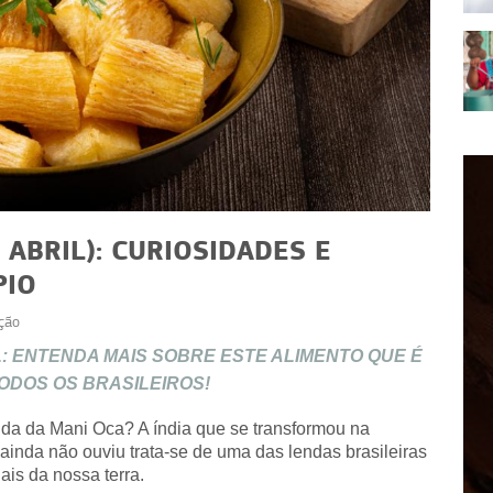
 ABRIL): CURIOSIDADES E
PIO
ção
RECEITAS
IL: ENTENDA MAIS SOBRE ESTE ALIMENTO QUE É
ceitas
Receitas com café: ideias
ODOS OS BRASILEIROS!
er bem
além da xícara para vender
enda da Mani Oca? A índia que se transformou na
nda não ouviu trata-se de uma das lendas brasileiras
ais da nossa terra.