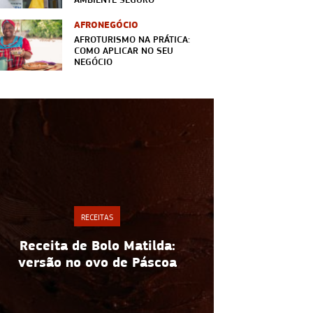
AFRONEGÓCIO
AFROTURISMO NA PRÁTICA:
COMO APLICAR NO SEU
NEGÓCIO
RECEITAS
Espaguete
Receita de Bolo Matilda:
receita fác
versão no ovo de Páscoa