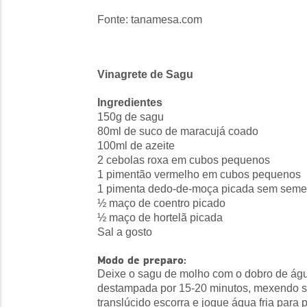
Fonte: tanamesa.com
Vinagrete de Sagu
Ingredientes
150g de sagu
80ml de suco de maracujá coado
100ml de azeite
2 cebolas roxa em cubos pequenos
1 pimentão vermelho em cubos pequenos
1 pimenta dedo-de-moça picada sem seme
½ maço de coentro picado
½ maço de hortelã picada
Sal a gosto
Modo de preparo:
Deixe o sagu de molho com o dobro de águ
destampada por 15-20 minutos, mexendo se
translúcido escorra e jogue água fria para