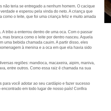
mas não teria se entregado a nenhum homem. O cacique
verdade e esperou pela vinda do neto. A criança que
1
2
3
4
 como o leite, que foi uma criança feliz e muito amada
. A tribo a enterrou dentro de uma oca. Com o passar
ra, mas branca como o leite por dentro nasceu. Aquela
ém uma bebida chamada cauim. A partir disso, eles
 homenagem à menina e a oca em que ela havia sido
diversas regiões: mandioca, macaxeira, aipim, maniva,
va, entre outros. Como essa raiz é chamada na sua
s para você adotar ao seu cardápio e fazer sucesso
o encontrado em todo lugar de nosso país! Confira