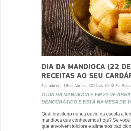
DIA DA MANDIOCA (22 DE
RECEITAS AO SEU CARDÁ
Postado em:
19 de Abril de 2022 às 16:42
Por
Reda
RECEITAS
O DIA DA MANDIOCA É EM 22 DE ABR
Cardápio de Verão: re
DEMOCRÁTICO E ESTÁ NA MESA DE T
práticas e como vend
Qual brasileiro nunca ouviu na escola a l
mandioca que conhecemos hoje? Se você ai
que envolvem folclore e alimentos tradicion