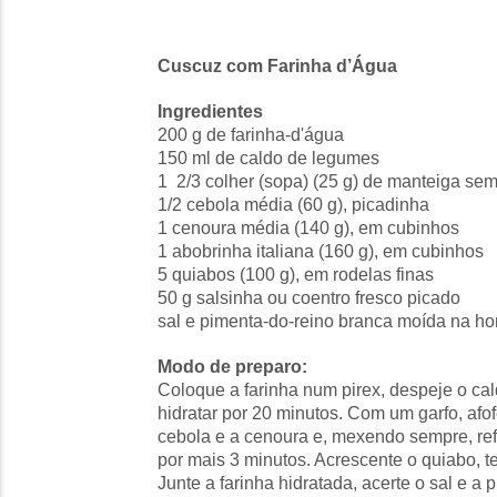
Cuscuz com Farinha d’Água
Ingredientes
200 g de farinha-d'água
150 ml de caldo de legumes
1 2/3 colher (sopa) (25 g) de manteiga sem
1/2 cebola média (60 g), picadinha
1 cenoura média (140 g), em cubinhos
1 abobrinha italiana (160 g), em cubinhos
5 quiabos (100 g), em rodelas finas
50 g salsinha ou coentro fresco picado
sal e pimenta-do-reino branca moída na ho
Modo de preparo:
Coloque a farinha num pirex, despeje o cal
hidratar por 20 minutos. Com um garfo, afof
cebola e a cenoura e, mexendo sempre, ref
por mais 3 minutos. Acrescente o quiabo, t
Junte a farinha hidratada, acerte o sal e a