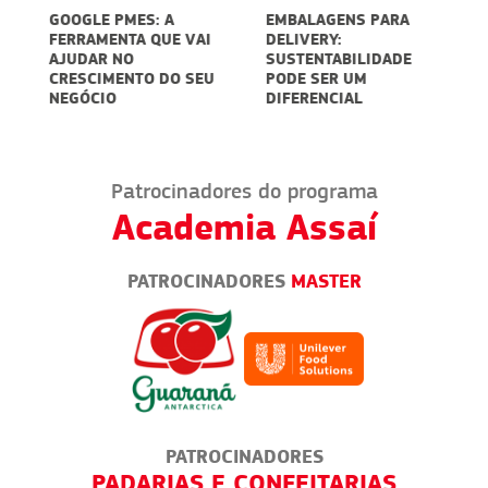
RE
GOOGLE PMES: A
EMBALAGENS PARA
C
FERRAMENTA QUE VAI
DELIVERY:
V
AJUDAR NO
SUSTENTABILIDADE
P
CRESCIMENTO DO SEU
PODE SER UM
NEGÓCIO
DIFERENCIAL
Patrocinadores do programa
Academia Assaí
PATROCINADORES
MASTER
PATROCINADORES
RIAS
MARKETING E VENDAS
BOL