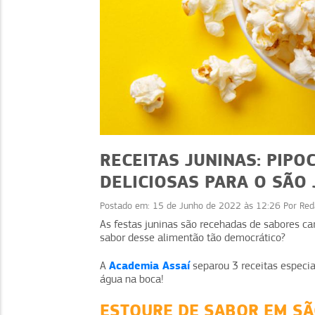
RECEITAS JUNINAS: PIP
DELICIOSAS PARA O SÃO
Postado em:
15 de Junho de 2022 às 12:26
Por
Red
RECEITAS
As festas juninas são recehadas de sabores ca
sabor desse alimentão tão democrático?
Cardápio de Verão: rece
práticas e como vender
Academia Assaí
A
separou 3 receitas especia
água na boca!
ESTOURE DE SABOR EM SÃ