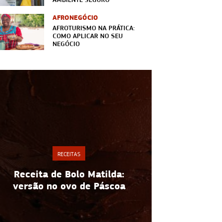
AFRONEGÓCIO
AFROTURISMO NA PRÁTICA:
COMO APLICAR NO SEU
NEGÓCIO
RE
RECEITAS
Espaguete 
Receita de Bolo Matilda:
receita fácil
versão no ovo de Páscoa
ve