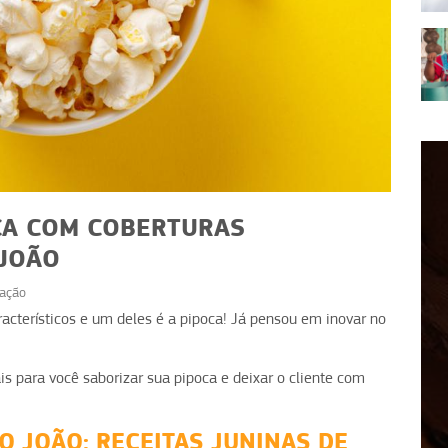
OCA COM COBERTURAS
 JOÃO
ação
RECEITAS
racterísticos e um deles é a pipoca! Já pensou em inovar no
itas
Receitas com café: ideias
 bem
além da xícara para vender
is para você saborizar sua pipoca e deixar o cliente com
O JOÃO: RECEITAS JUNINAS DE