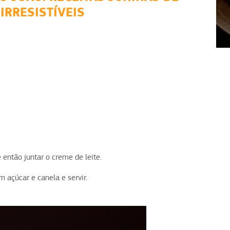
IRRESISTÍVEIS
1
2
3
4
então juntar o creme de leite.
m açúcar e canela e servir.