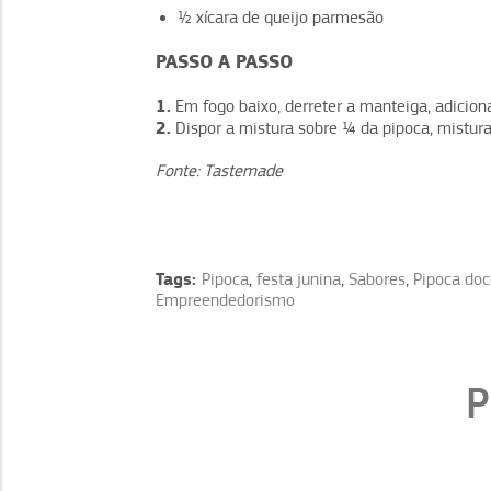
½ xícara de queijo parmesão
PASSO A PASSO
1.
Em fogo baixo, derreter a manteiga, adiciona
2.
Dispor a mistura sobre ¼ da pipoca, misturar
Fonte: Tastemade
Tags:
Pipoca
,
festa junina
,
Sabores
,
Pipoca doc
Empreendedorismo
P