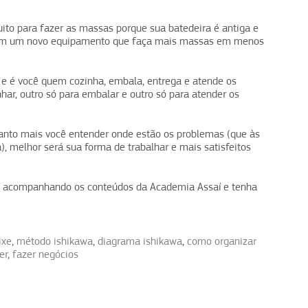
ito para fazer as massas porque sua batedeira é antiga e
 em um novo equipamento que faça mais massas em menos
e é você quem cozinha, embala, entrega e atende os
nhar, outro só para embalar e outro só para atender os
anto mais você entender onde estão os problemas (que às
a), melhor será sua forma de trabalhar e mais satisfeitos
nue acompanhando os conteúdos da Academia Assaí e tenha
ixe
,
método ishikawa
,
diagrama ishikawa
,
como organizar
er
,
fazer negócios