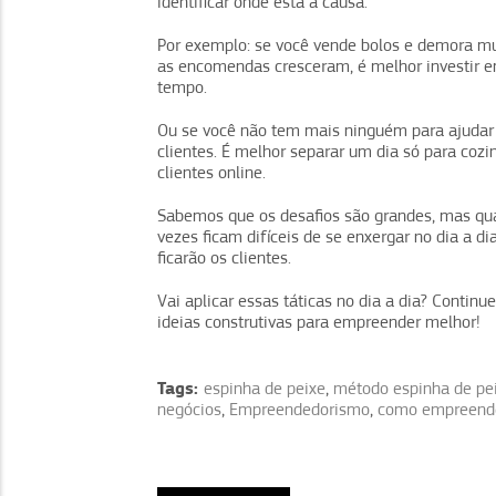
identificar onde está a causa.
Por exemplo: se você vende bolos e demora mu
as encomendas cresceram, é melhor investir
tempo.
Ou se você não tem mais ninguém para ajudar 
clientes. É melhor separar um dia só para cozi
clientes online.
Sabemos que os desafios são grandes, mas qu
vezes ficam difíceis de se enxergar no dia a di
ficarão os clientes.
Vai aplicar essas táticas no dia a dia? Conti
ideias construtivas para empreender melhor!
Tags:
espinha de peixe
,
método espinha de pe
negócios
,
Empreendedorismo
,
como empreend