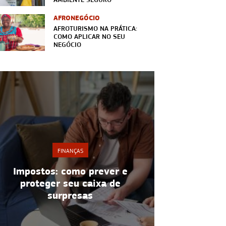
AFRONEGÓCIO
AFROTURISMO NA PRÁTICA:
COMO APLICAR NO SEU
NEGÓCIO
FINANÇAS
Lucro: 7 estratégias para
Im
melhorar resultados do
ur
negócio