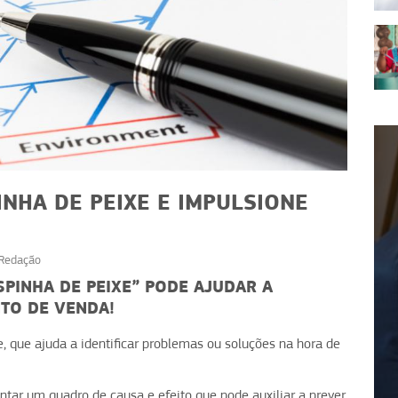
NHA DE PEIXE E IMPULSIONE
Redação
FINANÇAS
NÇAS
SPINHA DE PEIXE” PODE AJUDAR A
Impostos: como prever e
TO DE VENDA!
ito: aliado ou
proteger seu caixa de
o caixa?
surpresas
, que ajuda a identificar problemas ou soluções na hora de
ntar um quadro de causa e efeito que pode auxiliar a prever