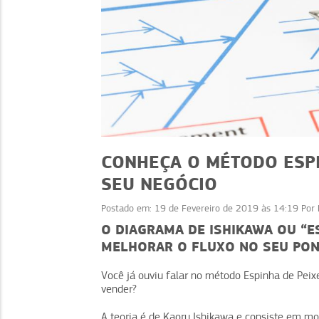
CONHEÇA O MÉTODO ESPI
SEU NEGÓCIO
Postado em:
19 de Fevereiro de 2019 às 14:19
Por
FINANÇAS
FINA
O DIAGRAMA DE ISHIKAWA OU “E
MELHORAR O FLUXO NO SEU PON
mproviso financeiro: menos
Cartão de créd
rgência, mais organização
vilão d
Você já ouviu falar no método Espinha de Peixe
vender?
A teoria é de Kaoru Ishikawa e consiste em mo