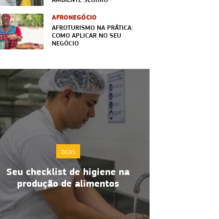
AFRONEGÓCIO
AFROTURISMO NA PRÁTICA:
COMO APLICAR NO SEU
NEGÓCIO
DICAS
Molho é ma
Boas práticas de manipulação
com sa
de alimentos no dia a dia
ex