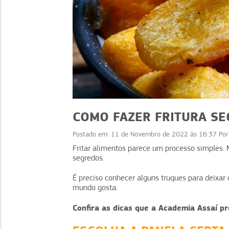
COMO FAZER FRITURA SE
Postado em:
11 de Novembro de 2022 às 16:37
Po
Fritar alimentos parece um processo simples
DICAS
DICAS
segredos.
margem: churrasco
Limpeza de áreas: estr
É preciso conhecer alguns truques para deixar 
abor, lucro e
para manter o ambi
mundo gosta.
xperiência
seguro
Confira as dicas que a Academia Assaí p