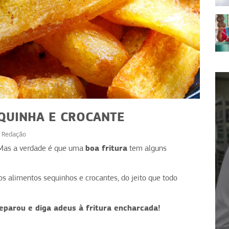
QUINHA E CROCANTE
r
Redação
boa fritura
. Mas a verdade é que uma
tem alguns
DICAS
atégias
Seu checklist de higiene na
os alimentos sequinhos e crocantes, do jeito que todo
ente
produção de alimentos
reparou e diga adeus à fritura encharcada!