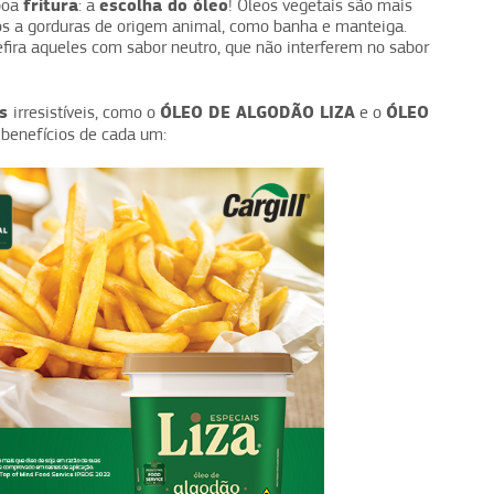
fritura
escolha do óleo
boa
: a
! Óleos vegetais são mais
os a gorduras de origem animal, como banha e manteiga.
efira aqueles com sabor neutro, que não interferem no sabor
as
ÓLEO DE ALGODÃO LIZA
ÓLEO
irresistíveis, como o
e o
e benefícios de cada um: