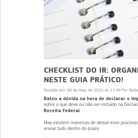
CHECKLIST DO IR: ORGA
NESTE GUIA PRÁTICO!
Postado em:
08 de Maio de 2025 às 17:49
Por
Reda
FINANÇAS
Bateu a dúvida na hora de declarar o I
sobre o que deve ou não ser incluído na Decla
Improviso financeiro:
Receita Federal
.
urgência, mais organi
Mas existem maneiras de deixar esse processo
enviar tudo dentro do prazo.