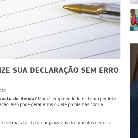
NIZE SUA DECLARAÇÃO SEM ERRO
ção
FINANÇAS
mposto de Renda?
Muitos empreendedores ficam perdidos
ração. Isso pode gerar erros ou até problemas com a
 menos
Cartão de crédito: aliado ou
zação
vilão do caixa?
 bem mais fácil para organizar os documentos certos e