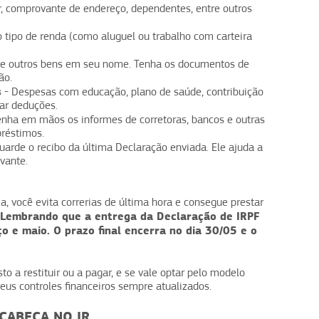
tor, comprovante de endereço, dependentes, entre outros
o tipo de renda (como aluguel ou trabalho com carteira
os e outros bens em seu nome. Tenha os documentos de
ão.
s
- Despesas com educação, plano de saúde, contribuição
ar deduções.
enha em mãos os informes de corretoras, bancos e outras
préstimos.
uarde o recibo da última Declaração enviada. Ele ajuda a
vante.
, você evita correrias de última hora e consegue prestar
Lembrando que a entrega da Declaração de IRPF
 e maio. O prazo final encerra no dia 30/05 e o
o a restituir ou a pagar, e se vale optar pelo modelo
eus controles financeiros sempre atualizados.
CABEÇA NO IR