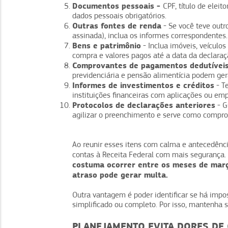
Documentos pessoais -
CPF, título de elei
dados pessoais obrigatórios.
Outras fontes de renda
- Se você teve outr
assinada), inclua os informes correspondentes.
Bens e patrimônio
- Inclua imóveis, veícul
compra e valores pagos até a data da declaraç
Comprovantes de pagamentos dedutívei
previdenciária e pensão alimentícia podem ger
Informes de investimentos e créditos
- T
instituições financeiras com aplicações ou em
Protocolos de declarações anteriores
- G
agilizar o preenchimento e serve como compro
Ao reunir esses itens com calma e antecedência
contas à Receita Federal com mais segurança.
costuma ocorrer entre os meses de março
atraso pode gerar multa.
Outra vantagem é poder identificar se há impost
simplificado ou completo. Por isso, mantenha s
PLANEJAMENTO EVITA DORES DE 