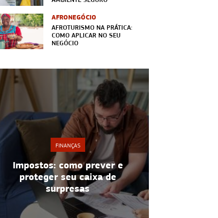
AFRONEGÓCIO
AFROTURISMO NA PRÁTICA:
COMO APLICAR NO SEU
NEGÓCIO
FINANÇAS
Impostos: como prever e
Lucro: 7 
proteger seu caixa de
melhorar
surpresas
n