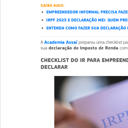
SAIBA MAIS:
EMPREENDEDOR INFORMAL PRECISA FAZE
IRPF 2025 E DECLARAÇÃO MEI: QUEM PRE
ENTENDA COMO FAZER SUA DECLARAÇÃO 
Academia Assaí
A
preparou uma checklist par
declaração do Imposto de Renda
sua
com 
CHECKLIST DO IR PARA EMPREEN
DECLARAR