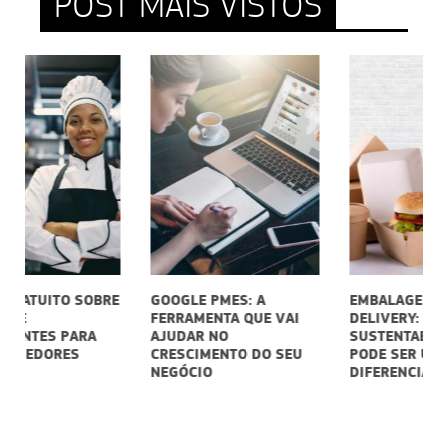
POST MAIS VISTOS
RE
GOOGLE PMES: A
EMBALAGENS PARA
C
FERRAMENTA QUE VAI
DELIVERY:
V
AJUDAR NO
SUSTENTABILIDADE
P
CRESCIMENTO DO SEU
PODE SER UM
NEGÓCIO
DIFERENCIAL