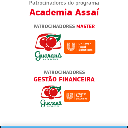
Patrocinadores do programa
Academia Assaí
PATROCINADORES
MASTER
DORES
PATROCINADORES
ANCEIRA
RESTAURANTES