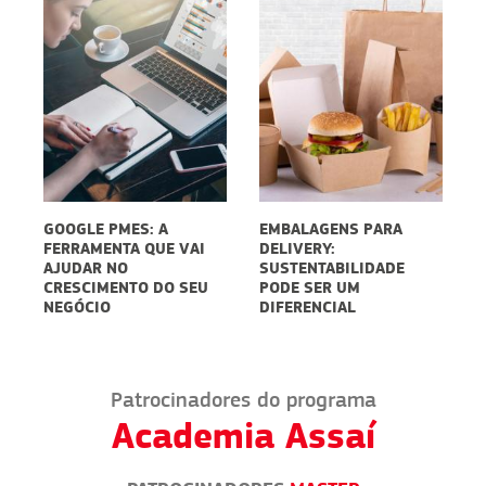
RE
GOOGLE PMES: A
EMBALAGENS PARA
C
FERRAMENTA QUE VAI
DELIVERY:
V
AJUDAR NO
SUSTENTABILIDADE
P
CRESCIMENTO DO SEU
PODE SER UM
NEGÓCIO
DIFERENCIAL
Patrocinadores do programa
Academia Assaí