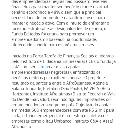
das empreendedoras negras não possuem reservas
financeiras para manter seu negócio diante do atual
cenário econômico e 48% dizem que a principal
necessidade do momento é garantir recursos para
manter o negócio ativo. Com o intuito de enfrentar o
racismo estrutural e as desigualdades de gênero, o
Fundo Éditodos foi criado para promover um
empreendedorismo baseado na oportunidade,
oferecendo suporte para os próximos meses.
Iniciado na Força Tarefa de Finanças Sociais e liderado
pelo Instituto de Cidadania Empresarial (ICE), o fundo já
está com seu
site
no ar e visa apoiar
empreendedores(as) negros(as), enfatizando os
negócios geridos por mulheres negras. O projeto é
resultado da parceria entre o AfroBusiness, Agência
Solano Trindade, Pretahub (São Paulo), FA.VELA (Belo
Horizonte), Instituto Afrolatinas (Distrito Federal) e Vale
do Dendê (Salvador), reunindo figuras importantes do
empreendedorismo negro no país. Objetivando apoiar
em média 500 empreendedores com até R$ 2 mil para
cada, o fundo emergencial é um esforço coletivo de
empresas como o Itaú Unibanco, Instituto C&A e Assaí
Atacadista.