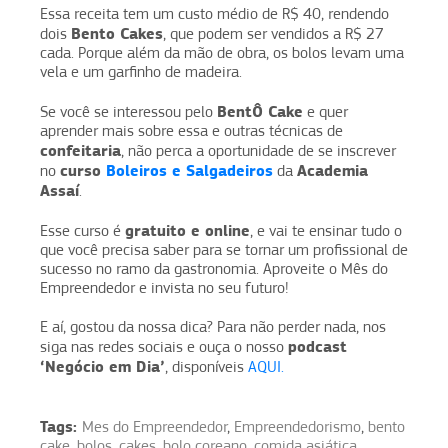
Essa receita tem um custo médio de R$ 40, rendendo
Bento Cakes
dois
, que podem ser vendidos a R$ 27
cada. Porque além da mão de obra, os bolos levam uma
vela e um garfinho de madeira.
BentÔ Cake
Se você se interessou pelo
e quer
aprender mais sobre essa e outras técnicas de
confeitaria
, não perca a oportunidade de se inscrever
curso
Boleiros e Salgadeiros
Academia
no
da
Assaí
.
gratuito e online
Esse curso é
, e vai te ensinar tudo o
que você precisa saber para se tornar um profissional de
sucesso no ramo da gastronomia. Aproveite o Mês do
Empreendedor e invista no seu futuro!
E aí, gostou da nossa dica? Para não perder nada, nos
podcast
siga nas redes sociais e ouça o nosso
‘Negócio em Dia’
, disponíveis
AQUI.
Tags:
Mes do Empreendedor
,
Empreendedorismo
,
bento
cake
,
bolos
,
cakes
,
bolo coreano
,
comida asiática