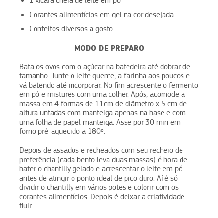
1 xícara cheia de leite em pó
Corantes alimentícios em gel na cor desejada
Confeitos diversos a gosto
MODO DE PREPARO
Bata os ovos com o açúcar na batedeira até dobrar de
tamanho. Junte o leite quente, a farinha aos poucos e
vá batendo até incorporar. No fim acrescente o fermento
em pó e mistures com uma colher. Após, acomode a
massa em 4 formas de 11cm de diâmetro x 5 cm de
altura untadas com manteiga apenas na base e com
uma folha de papel manteiga. Asse por 30 min em
forno pré-aquecido a 180º.
Depois de assados e recheados com seu recheio de
preferência (cada bento leva duas massas) é hora de
bater o chantilly gelado e acrescentar o leite em pó
antes de atingir o ponto ideal de pico duro. Aí é só
dividir o chantilly em vários potes e colorir com os
corantes alimentícios. Depois é deixar a criatividade
fluir.