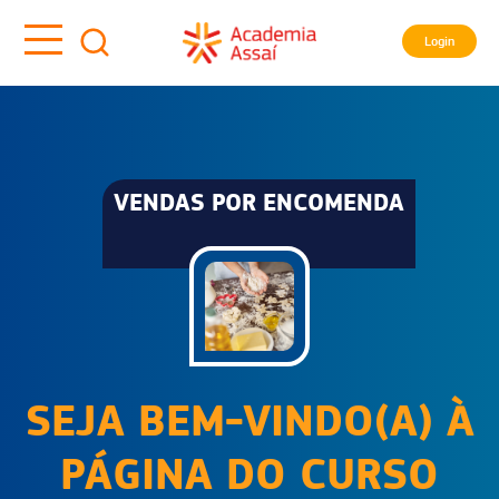
Login
VENDAS POR ENCOMENDA
SEJA BEM-VINDO(A) À
PÁGINA DO CURSO