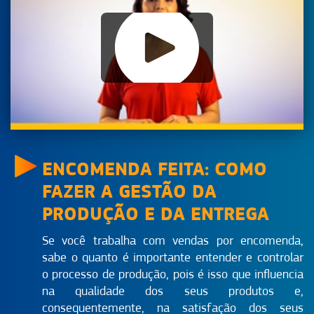
Escolha a melhor embalagem para o seu produto
Aula 12
Como arrumar o estoque e reduzir custos
Aula 13
A produção de alimentos para pessoas com dietas
restritivas
ENCOMENDA FEITA: COMO
FAZER A GESTÃO DA
PRODUÇÃO E DA ENTREGA
Se você trabalha com vendas por encomenda,
sabe o quanto é importante entender e controlar
o processo de produção, pois é isso que influencia
na qualidade dos seus produtos e,
consequentemente, na satisfação dos seus