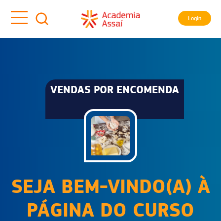
Login
VENDAS POR ENCOMENDA
SEJA BEM-VINDO(A) À
PÁGINA DO CURSO