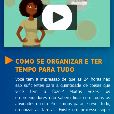
Escolha a melhor embalagem para o seu produto
Aula 12
Como arrumar o estoque e reduzir custos
Aula 13
A produção de alimentos para pessoas com dietas
restritivas
COMO SE ORGANIZAR E TER
TEMPO PARA TUDO
Você tem a impressão de que as 24 horas não
são suficientes para a quantidade de coisas que
você tem a fazer? Muitas vezes, os
empreendedores não sabem lidar com todas as
atividades do dia. Precisamos parar e rever tudo,
organizar as tarefas. Existe um processo super