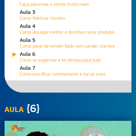
Faça parcerias e venda muito mais
Aula 3
Como fidelizar clientes
Aula 4
Como divulgar melhor e distribuir seus produtos
Aula 5
Como parar de vender fiado sem perder clientes
Aula 6
Como se organizar e ter tempo para tudo
Aula 7
Como precificar corretamente e lucrar mais
Aula 8
Em dia com a Vigilância Sanitária
Aula 9
Encomenda feita: como fazer a gestão da produção e
{6}
AULA
da entrega
Aula 10
Como melhorar a produção organizando bem sua
cozinha
Aula 11