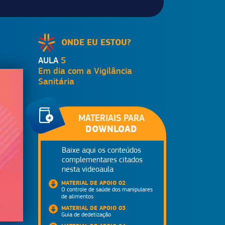
ONDE EU ESTOU?
AULA
5
Em dia com a Vigilância
Sanitária
MATERIAIS PARA
DOWNLOAD
Baixe aqui os conteúdos
complementares citados
nesta videoaula
MATERIAL DE APOIO 02
O controle de saúde dos manipulares
de alimentos
MATERIAL DE APOIO 03
Guia de dedetização