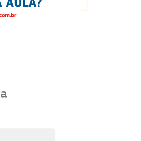
 AULA?
com.br
ma