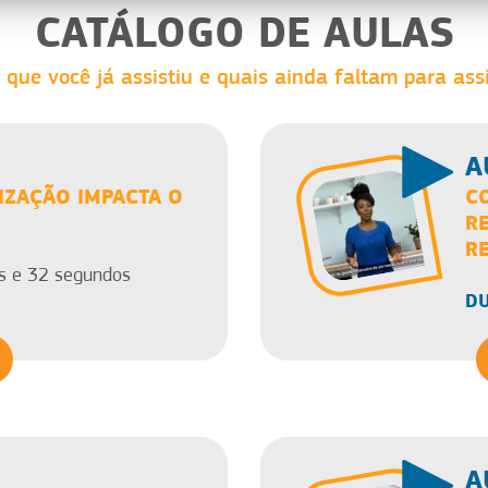
CATÁLOGO DE AULAS
 que você já assistiu e quais ainda faltam para assi
A
ZAÇÃO IMPACTA O
C
RE
R
s e 32 segundos
DU
A