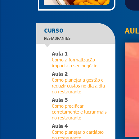
AU
CURSO
RESTAURANTES
Aula 1
Como a formalização
impacta o seu negócio
Aula 2
Como planejar a gestão e
reduzir custos no dia a dia
do restaurante
Aula 3
Como precificar
corretamente e lucrar mais
no restaurante
Aula 4
Como planejar o cardápio
no restaurante