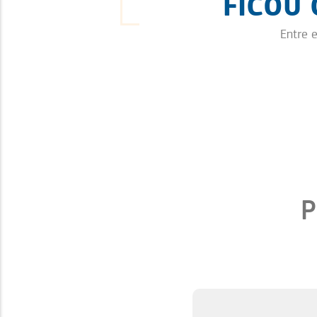
FICOU
Entre 
P