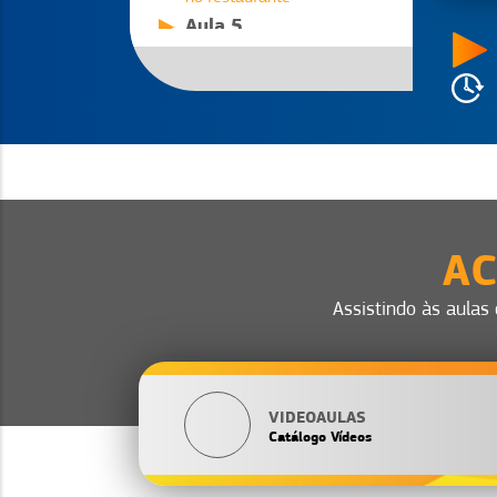
Aula 5
Em dia com a Vigilância
Sanitária
Aula 6
Como treinar os
colaboradores e deixar a
equipe nota 10
Aula 7
Como ter a operação
eficiente no salão e no
AC
delivery
Aula 8
Aumente suas vendas
Assistindo às aulas
utilizando Facebook,
Instagram e outras Redes
VIDEOAULAS
Catálogo Vídeos