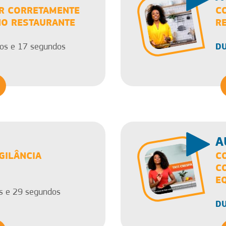
R CORRETAMENTE
C
NO RESTAURANTE
R
DU
os e 17 segundos
A
GILÂNCIA
C
C
E
s e 29 segundos
DU