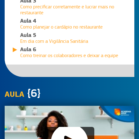
Aula 3
Como precificar corretamente e lucrar mais no
restaurante
Aula 4
Como planejar o cardápio no restaurante
Aula 5
Em dia com a Vigilância Sanitária
Aula 6
Como treinar os colaboradores e deixar a equipe
nota 10
Aula 7
Como ter a operação eficiente no salão e no delivery
Aula 8
{6}
Aumente suas vendas utilizando Facebook,
AULA
Instagram e outras Redes