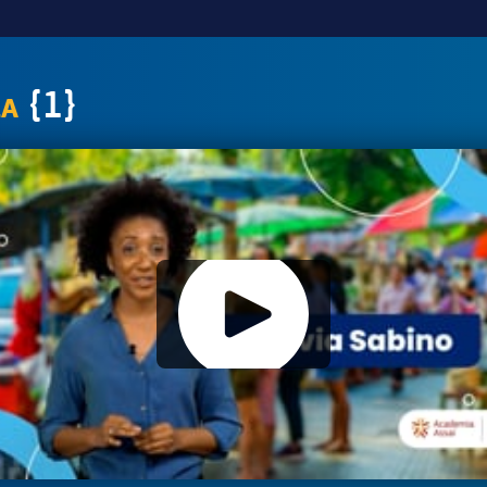
{1}
LA