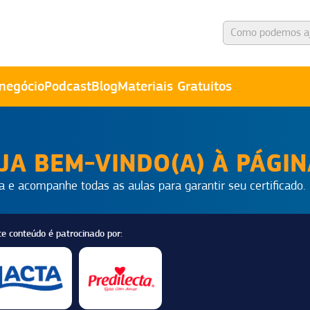
negócio
Podcast
Blog
Materiais Gratuitos
JA BEM-VINDO(A) À PÁGI
a e acompanhe todas as aulas para garantir seu certificado.
te conteúdo é patrocinado por: