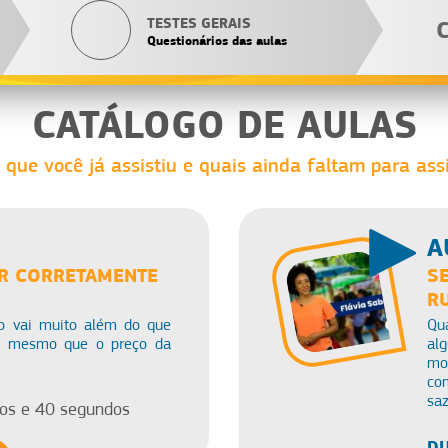
TESTES GERAIS
Questionários das aulas
CATÁLOGO DE AULAS
 que você já assistiu e quais ainda faltam para assi
A
R CORRETAMENTE
S
R
o vai muito além do que
Qu
u mesmo que o preço da
al
mo
co
saz
os e 40 segundos
DU