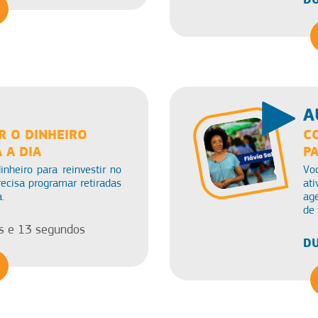
A
 O DINHEIRO
C
 A DIA
P
nheiro para reinvestir no
Vo
ecisa programar retiradas
ati
.
ag
de 
s e 13 segundos
DU