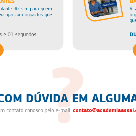
ENTES
B
ulante diz sim para quem
A 
reocupa com impactos que
imp
qu
DU
s e 01 segundos
 COM DÚVIDA EM ALGUMA
contato@academiaassai.
em contato conosco pelo e-mail: