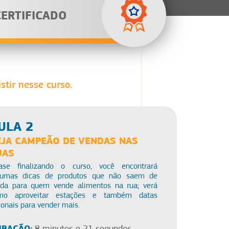
CERTIFICADO
stir nesse curso.
ULA 2
EJA CAMPEÃO DE VENDAS NAS
UAS
ase finalizando o curso, você encontrará
gumas dicas de produtos que não saem de
da para quem vende alimentos na rua; verá
mo aproveitar estações e também datas
onais para vender mais.
RAÇÃO:
8 minutos e 21 segundos