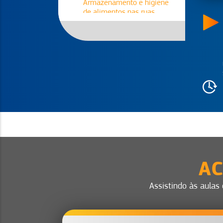
Armazenamento e higiene
de alimentos nas ruas
Aula 6
Como a Formalização
Impacta o Seu Negócio
Aula 7
Como parar de vender fiado
sem perder clientes
Aula 8
Marketing nas ruas: dicas
baratas e certeiras
AC
Assistindo às aulas