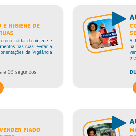
A
E HIGIENE DE
C
RUAS
S
 como cuidar da higiene e
A 
entos nas ruas, evitar a
pa
orientações da Vigilância
ve
o t
DU
s e 03 segundos
A
VENDER FIADO
M