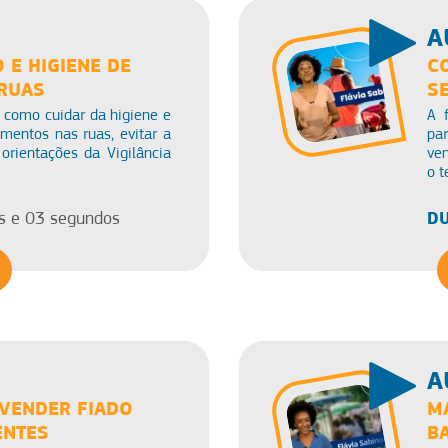
A
E HIGIENE DE
C
RUAS
S
 como cuidar da higiene e
A 
entos nas ruas, evitar a
pa
orientações da Vigilância
ve
o t
DU
s e 03 segundos
A
VENDER FIADO
M
ENTES
B