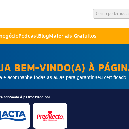
negócio
Podcast
Blog
Materiais Gratuitos
JA BEM-VINDO(A) À PÁGI
a e acompanhe todas as aulas para garantir seu certificado.
te conteúdo é patrocinado por: