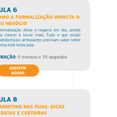
ULA 6
OMO A FORMALIZAÇÃO IMPACTA O
EU NEGÓCIO
formalização deixa o negócio em dia, pronto
ra crescer e lucrar mais. Tudo o que os(as)
ndedores(as) ambulantes precisam saber sobre
ema está nesta aula.
RAÇÃO:
9 minutos e 35 segundos
ASSISTIR
AGORA
ULA 8
ARKETING NAS RUAS: DICAS
ARATAS E CERTEIRAS