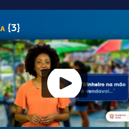
{3}
LA