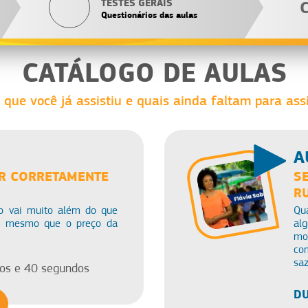
TESTES GERAIS
Questionários das aulas
CATÁLOGO DE AULAS
 que você já assistiu e quais ainda faltam para assi
A
R CORRETAMENTE
S
R
o vai muito além do que
Qu
u mesmo que o preço da
al
mo
co
saz
os e 40 segundos
DU