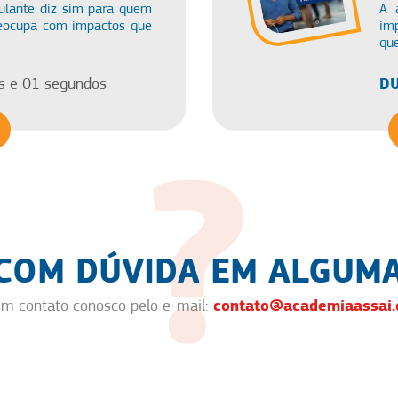
ulante diz sim para quem
A 
reocupa com impactos que
imp
qu
DU
s e 01 segundos
 COM DÚVIDA EM ALGUMA
contato@academiaassai.
em contato conosco pelo e-mail: