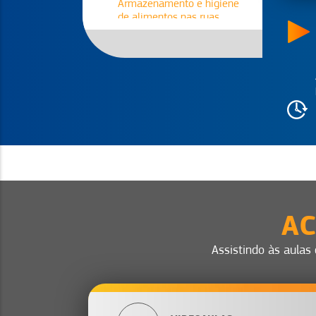
Armazenamento e higiene
de alimentos nas ruas
Aula 6
Como a Formalização
Impacta o Seu Negócio
Aula 7
Como parar de vender fiado
sem perder clientes
Aula 8
Marketing nas ruas: dicas
baratas e certeiras
AC
Assistindo às aulas