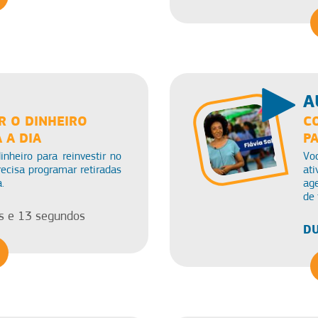
A
 O DINHEIRO
C
 A DIA
P
nheiro para reinvestir no
Vo
ecisa programar retiradas
ati
.
ag
de 
s e 13 segundos
DU