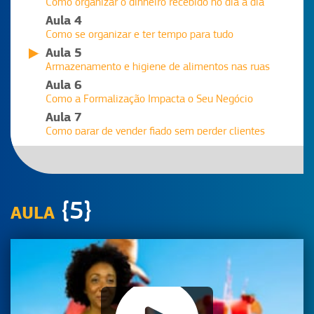
Como organizar o dinheiro recebido no dia a dia
Aula 4
Como se organizar e ter tempo para tudo
Aula 5
Armazenamento e higiene de alimentos nas ruas
Aula 6
Como a Formalização Impacta o Seu Negócio
Aula 7
Como parar de vender fiado sem perder clientes
Aula 8
Marketing nas ruas: dicas baratas e certeiras
{5}
AULA