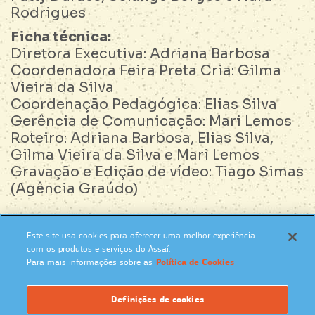
Rodrigues
Ficha técnica:
Diretora Executiva: Adriana Barbosa
Coordenadora Feira Preta Cria: Gilma
Vieira da Silva
Coordenação Pedagógica: Elias Silva
Gerência de Comunicação: Mari Lemos
Roteiro: Adriana Barbosa, Elias Silva,
Gilma Vieira da Silva e Mari Lemos
Gravação e Edição de vídeo: Tiago Simas
(Agência Graúdo)
Este site usa cookies para oferecer uma melhor experiência
SIGA NAS REDES SOCIAIS:
com os produtos e serviços do Assaí.
Para mais informações sobre as
Política de Cookies
Definições de cookies
UM PROGRAMA: