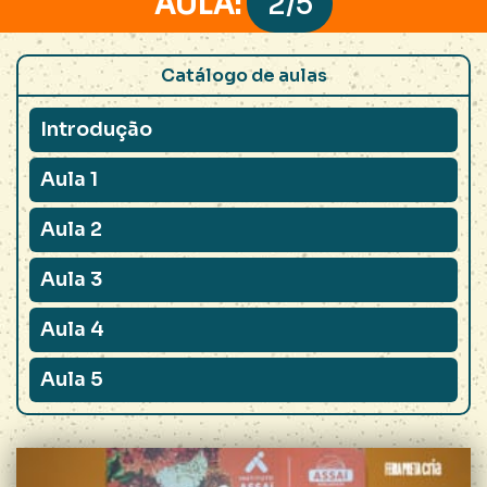
AULA:
2/5
Introdução
Aula 1
Aula 2
Aula 3
Aula 4
Aula 5