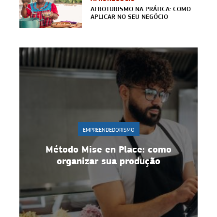
AFROTURISMO NA PRÁTICA: COMO
APLICAR NO SEU NEGÓCIO
PREENDEDORISMO
EMPREENDEDORIS
se en Place: como
Gestão de equipe: 10
ar sua produção
para manter mo