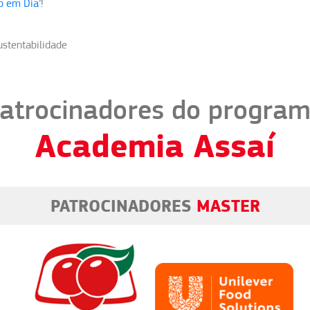
o em Dia’
!
ustentabilidade
atrocinadores do progra
Academia Assaí
PATROCINADORES
MASTER