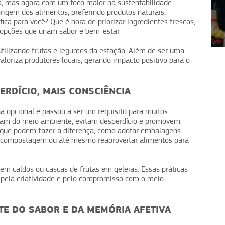
a, mas agora com um foco maior na sustentabilidade.
igem dos alimentos, preferindo produtos naturais,
ifica para você? Que é hora de priorizar ingredientes frescos,
m opções que unam sabor e bem-estar.
1
2
3
4
utilizando frutas e legumes da estação. Além de ser uma
valoriza produtores locais, gerando impacto positivo para o
ERDÍCIO, MAIS CONSCIÊNCIA
ha opcional e passou a ser um requisito para muitos
idam do meio ambiente, evitam desperdício e promovem
 que podem fazer a diferença, como adotar embalagens
 compostagem ou até mesmo reaproveitar alimentos para
m caldos ou cascas de frutas em geleias. Essas práticas
pela criatividade e pelo compromisso com o meio
TE DO SABOR E DA MEMÓRIA AFETIVA