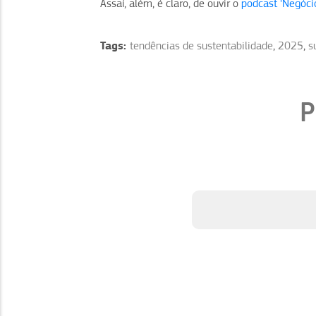
Assaí, além, é claro, de ouvir o
podcast ‘Negóci
Tags:
tendências de sustentabilidade
,
2025
,
s
P