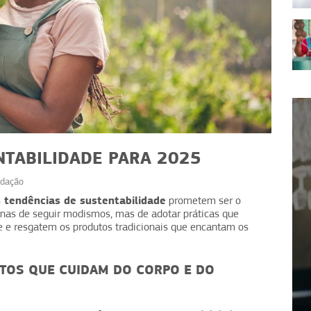
NTABILIDADE PARA 2025
dação
tendências de sustentabilidade
s
prometem ser o
enas de seguir modismos, mas de adotar práticas que
SUSTENTABILIDADE
 e resgatem os produtos tradicionais que encantam os
escubra
Redução de lixo: 5 dicas para
mentar
evitar desperdícios
NTOS QUE CUIDAM DO CORPO E DO