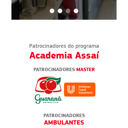
Patrocinadores do programa
Academia Assaí
PATROCINADORES
MASTER
PATROCINADORES
VENDAS POR ENCOMENDA
E