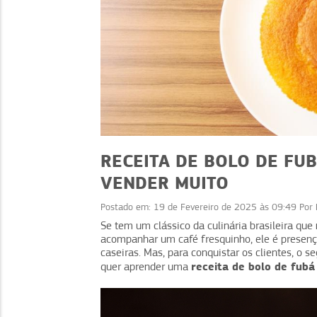
RECEITA DE BOLO DE FUB
VENDER MUITO
Postado em:
19 de Fevereiro de 2025 às 09:49
Por
RECEITAS
RECEITAS
Se tem um clássico da culinária brasileira que
acompanhar um café fresquinho, ele é presença
 com café: ideias
Receita de Bolo Mati
caseiras. Mas, para conquistar os clientes, o s
ícara para vender
versão no ovo de Pá
receita de bolo de fubá
quer aprender uma