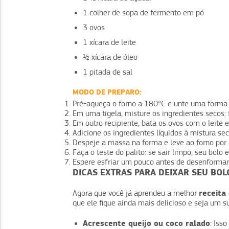
1 colher de sopa de fermento em pó
3 ovos
1 xícara de leite
½ xícara de óleo
1 pitada de sal
MODO DE PREPARO:
Pré-aqueça o forno a 180°C e unte uma forma
Em uma tigela, misture os ingredientes secos: f
Em outro recipiente, bata os ovos com o leite 
Adicione os ingredientes líquidos à mistura s
Despeje a massa na forma e leve ao forno por
Faça o teste do palito: se sair limpo, seu bolo 
Espere esfriar um pouco antes de desenformar
DICAS EXTRAS PARA DEIXAR SEU BOLO
receita
Agora que você já aprendeu a melhor
que ele fique ainda mais delicioso e seja um s
Acrescente queijo ou coco ralado
: Iss