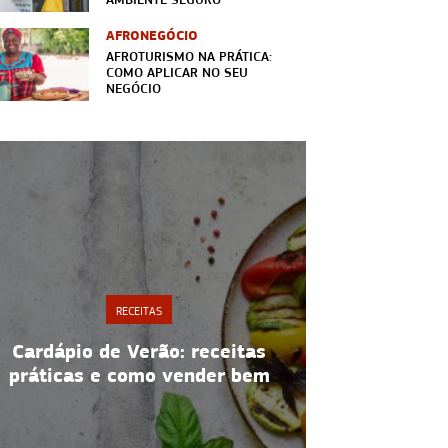
AFRONEGÓCIO
AFROTURISMO NA PRÁTICA:
COMO APLICAR NO SEU
NEGÓCIO
RECEITAS
Cardápio de Verão: receitas
Receitas 
práticas e como vender bem
além da xí