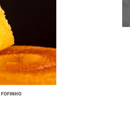
1
2
3
4
 FOFINHO