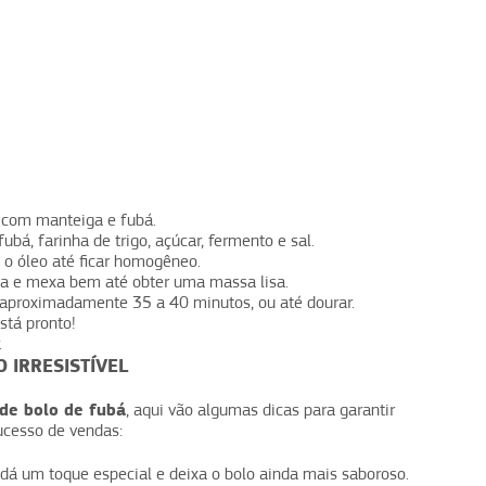
 com manteiga e fubá.
ubá, farinha de trigo, açúcar, fermento e sal.
e o óleo até ficar homogêneo.
eca e mexa bem até obter uma massa lisa.
 aproximadamente 35 a 40 minutos, ou até dourar.
está pronto!
.
 IRRESISTÍVEL
 de bolo de fubá
, aqui vão algumas dicas para garantir
ucesso de vendas:
o dá um toque especial e deixa o bolo ainda mais saboroso.