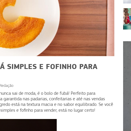
Á SIMPLES E FOFINHO PARA
Redação
RECEITAS
 nunca sai de moda, é o bolo de fubá! Perfeito para
Espaguete de abobrinha:
 garantida nas padarias, confeitarias e até nas vendas
lda:
egredo está na textura macia e no sabor equilibrado. Se você
receita fácil e saudável para
scoa
simples e fofinho para vender, está no lugar certo!
vender