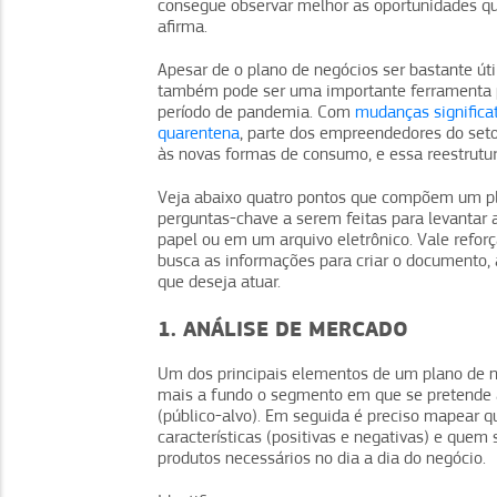
consegue observar melhor as oportunidades qu
afirma.
Apesar de o plano de negócios ser bastante út
também pode ser uma importante ferramenta p
período de pandemia. Com
mudanças significa
quarentena
, parte dos empreendedores do set
às novas formas de consumo, e essa reestrutu
Veja abaixo quatro pontos que compõem um pla
perguntas-chave a serem feitas para levantar
papel ou em um arquivo eletrônico. Vale refor
busca as informações para criar o documento
que deseja atuar.
1. ANÁLISE DE MERCADO
Um dos principais elementos de um plano de 
mais a fundo o segmento em que se pretende atu
(público-alvo). Em seguida é preciso mapear q
características (positivas e negativas) e que
produtos necessários no dia a dia do negócio.