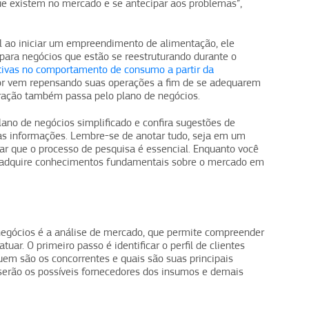
e existem no mercado e se antecipar aos problemas”,
il ao iniciar um empreendimento de alimentação, ele
ara negócios que estão se reestruturando durante o
tivas no comportamento de consumo a partir da
or vem repensando suas operações a fim de se adequarem
ração também passa pelo plano de negócios.
no de negócios simplificado e confira sugestões de
 as informações. Lembre-se de anotar tudo, seja em um
çar que o processo de pesquisa é essencial. Enquanto você
, adquire conhecimentos fundamentais sobre o mercado em
negócios é a análise de mercado, que permite compreender
ar. O primeiro passo é identificar o perfil de clientes
uem são os concorrentes e quais são suas principais
m serão os possíveis fornecedores dos insumos e demais