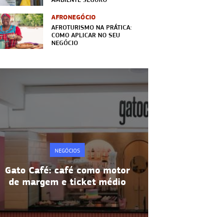
AFRONEGÓCIO
AFROTURISMO NA PRÁTICA:
COMO APLICAR NO SEU
NEGÓCIO
NEGÓCIOS
Gato Café: café como motor
Metodologia
de margem e ticket médio
produtivi