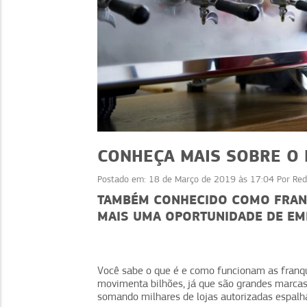
CONHEÇA MAIS SOBRE O 
Postado em:
18 de Março de 2019 às 17:04
Por
Red
TAMBÉM CONHECIDO COMO FRANC
MAIS UMA OPORTUNIDADE DE E
NEGÓCIOS
NEGÓCIOS
ividade: dicas para
Assinatura de comi
er sua equipe
aumente vendas recor
Você sabe o que é e como funcionam as franq
movimenta bilhões, já que são grandes marcas 
somando milhares de lojas autorizadas espalh