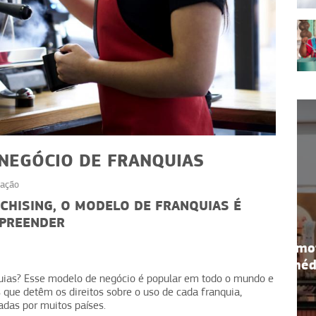
NEGÓCIO DE FRANQUIAS
ação
HISING, O MODELO DE FRANQUIAS É
MPREENDER
NEGÓCIOS
da:
Gato Café: café como motor
rentes
de margem e ticket médio
uias? Esse modelo de negócio é popular em todo o mundo e
que detêm os direitos sobre o uso de cada franquia,
adas por muitos países.