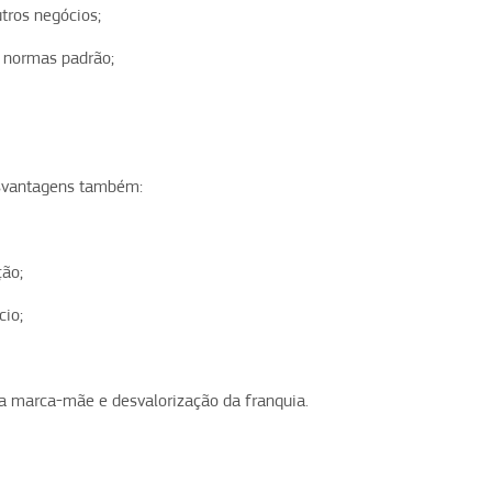
tros negócios;
e normas padrão;
esvantagens também:
ção;
cio;
da marca-mãe e desvalorização da franquia.