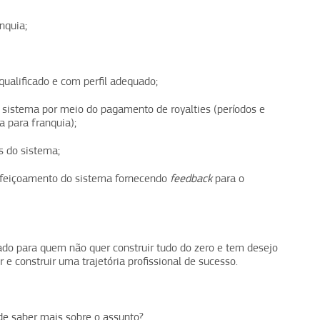
nquia;
qualificado e com perfil adequado;
 sistema por meio do pagamento de royalties (períodos e
a para franquia);
s do sistema;
erfeiçoamento do sistema fornecendo
feedback
para o
ado para quem não quer construir tudo do zero e tem desejo
e construir uma trajetória profissional de sucesso.
de saber mais sobre o assunto?