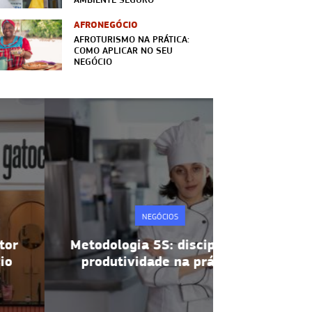
AFRONEGÓCIO
AFROTURISMO NA PRÁTICA:
COMO APLICAR NO SEU
NEGÓCIO
NEGÓCIOS
Metodologia 5S: disciplina e
Alta rotati
produtividade na prática
manter