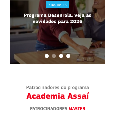
ATUALIDADES
s
RDC 216 da Anvisa: regras de
manipulação de alimentos
Patrocinadores do programa
Academia Assaí
PATROCINADORES
MASTER