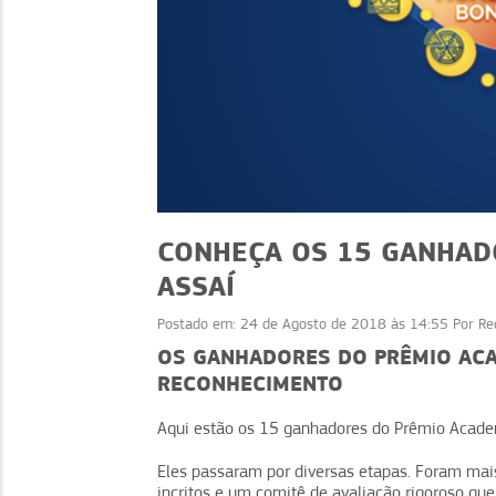
CONHEÇA OS 15 GANHAD
ASSAÍ
Postado em:
24 de Agosto de 2018 às 14:55
Por
Re
EVENTOS
EVENTOS
OS GANHADORES DO PRÊMIO ACA
RECONHECIMENTO
ade e confiança: 9
Café como diferenc
ias que funcionam
competitivo no seu ne
Aqui estão os 15 ganhadores do Prêmio Acade
Eles passaram por diversas etapas. Foram mai
incritos e um comitê de avaliação rigoroso qu