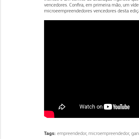
vencedores. Confira, em primeira mão, um ví
microeempreendedores vencedores desta ediç
Tags:
empreendedor
,
microempreendedor
,
gan