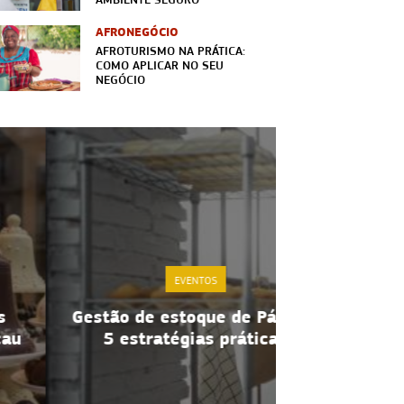
AFRONEGÓCIO
AFROTURISMO NA PRÁTICA:
COMO APLICAR NO SEU
NEGÓCIO
EVENTOS
Gestão de estoque de Páscoa:
Credibilida
5 estratégias práticas
estratégia