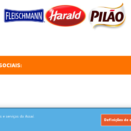
SOCIAIS:
 e serviços do Assaí.
Powered by: MegaMidia Group
Definições de 
Copyrights 2026. Todos os direitos reservados.