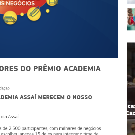
ORES DO PRÊMIO ACADEMIA
dação
EVENTOS
DEMIA ASSAÍ MERECEM O NOSSO
ial
Chocolate na vitrine: dicas
gócio
para padarias no Dia do Cacau
mia Assaí!
s de 2.500 participantes, com milhares de negócios
e escolheu apenas 15 deles para integrar o time de