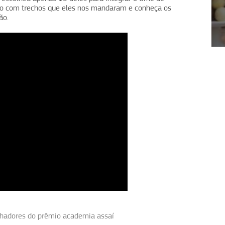
deo com trechos que eles nos mandaram e conheça os
ão.
1
2
3
4
hadores do prêmio academia assaí