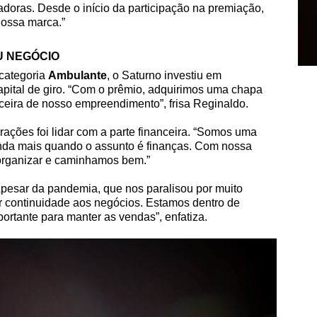
adoras. Desde o início da participação na premiação,
ossa marca.”
1
2
3
4
U NEGÓCIO
categoria
Ambulante
, o Saturno investiu em
pital de giro. “Com o prêmio, adquirimos uma chapa
ceira de nosso empreendimento”, frisa Reginaldo.
ções foi lidar com a parte financeira. “Somos uma
ainda mais quando o assunto é finanças. Com nossa
organizar e caminhamos bem.”
Apesar da pandemia, que nos paralisou por muito
 continuidade aos negócios. Estamos dentro de
portante para manter as vendas”, enfatiza.