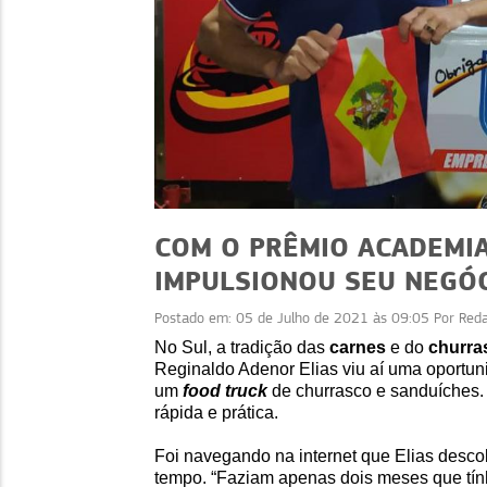
COM O PRÊMIO ACADEMIA
IMPULSIONOU SEU NEGÓ
Postado em:
05 de Julho de 2021 às 09:05
Por
Red
EVENTOS
No Sul, a tradição das
carnes
e do
churra
Reginaldo Adenor Elias viu aí uma oportun
Credibilidade e confia
um
food truck
de churrasco e sanduíches
estratégias que func
rápida e prática.
Foi navegando na internet que Elias desco
tempo. “Faziam apenas dois meses que tín