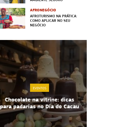
AFRONEGÓCIO
AFROTURISMO NA PRÁTICA:
COMO APLICAR NO SEU
NEGÓCIO
EVENTOS
Chocolate na vitrine: dicas
Gestão de e
para padarias no Dia do Cacau
5 estrat