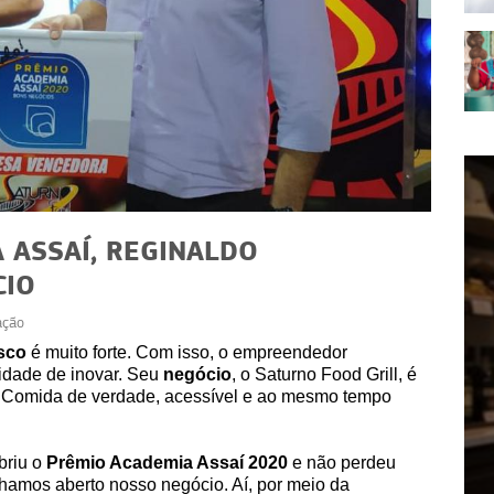
 ASSAÍ, REGINALDO
CIO
ação
EVENTOS
sco
é muito forte. Com isso, o empreendedor
idade de inovar. Seu
negócio
, o Saturno Food Grill, é
nça: 9
Café como diferencial
. Comida de verdade, acessível e ao mesmo tempo
ionam
competitivo no seu negócio
briu o
Prêmio Academia Assaí 2020
e não perdeu
hamos aberto nosso negócio. Aí, por meio da