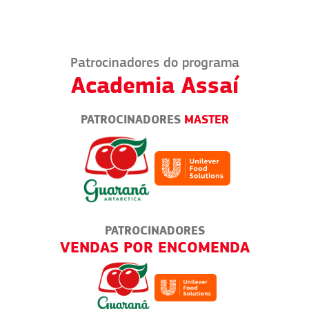
Patrocinadores do programa
Academia Assaí
PATROCINADORES
MASTER
RES
PATROCINADORES
COMENDA
PIZZARIAS