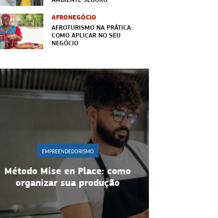
AFRONEGÓCIO
AFROTURISMO NA PRÁTICA:
COMO APLICAR NO SEU
NEGÓCIO
EMPREENDEDORISMO
EMPR
Gestão de equipe: 10
Rede de apo
estratégias para manter
negócio co
motivação