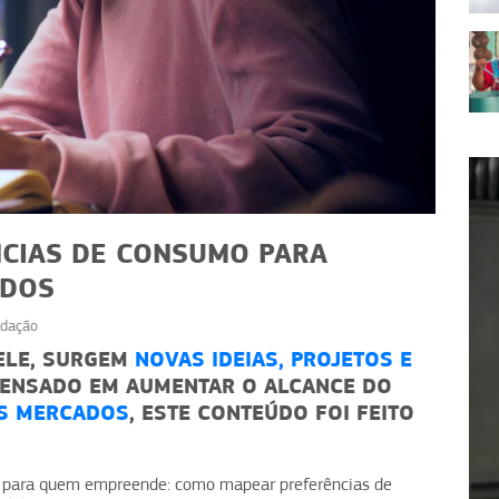
CIAS DE CONSUMO PARA
ADOS
dação
EMPREENDEDORISMO
 ELE, SURGEM
NOVAS IDEIAS, PROJETOS E
 PENSADO EM AUMENTAR O ALCANCE DO
omo
Método Mise en Place: como
S MERCADOS
, ESTE CONTEÚDO FOI FEITO
pe
organizar sua produção
 para quem empreende: como mapear preferências de