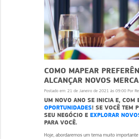
COMO MAPEAR PREFERÊN
ALCANÇAR NOVOS MERC
Postado em:
21 de Janeiro de 2021 às 09:00
Por
Re
PREENDEDORISMO
EMPREENDEDORISMO
UM NOVO ANO SE INICIA E, COM
OPORTUNIDADES
! SE VOCÊ TEM
oio: fortaleça seu
Escalas e turnos: c
SEU NEGÓCIO E
EXPLORAR NOVO
om boas parcerias
organizar sua equi
PARA VOCÊ.
Hoje, abordaremos um tema muito importante