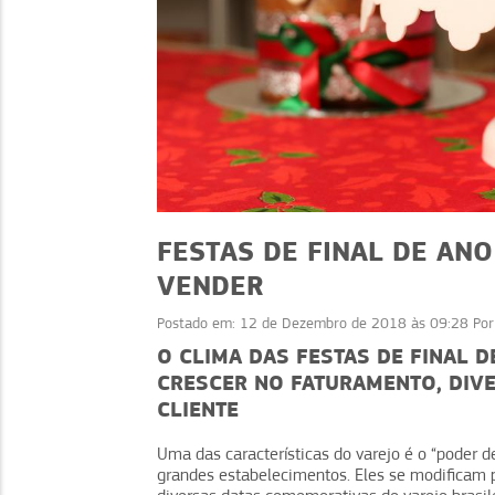
FESTAS DE FINAL DE AN
VENDER
Postado em:
12 de Dezembro de 2018 às 09:28
Po
ECONOMIA
ECONOMIA
O CLIMA DAS FESTAS DE FINAL 
CRESCER NO FATURAMENTO, DIVE
 Pix: vantagens,
Imposto de Renda 2
CLIENTE
revenção de golpes
quando o MEI precisa d
Uma das características do varejo é o “poder
grandes estabelecimentos. Eles se modificam