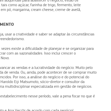
s adquiridas para abastecer o negócio, estão os
tais como açúcar, farinha de trigo, fermento, leite
ite em pó, margarina, cream cheese, creme de avelã,
AMENTO
, usar a criatividade e saber se adaptar às circunstâncias
preendedorismo.
ezes existe a dificuldade de planejar e se organizar para
rar com as sazonalidades. Isso inclui crescer o
 Novo.
vancar as vendas e a lucratividade do negócio. Muito pelo
rda de venda. Ou, ainda, pode acontecer de se comprar muito
cidos. Por isso, a análise do negócio e do potencial do
 Haroldo Eiji Matsumoto, sócio-diretor e consultor da
ia multidisciplinar especializada em gestão de negócios.
 estabelecimento nesse período, vale a pena focar no que é
oto e Ana Vecchi de acordo com cada negócio!