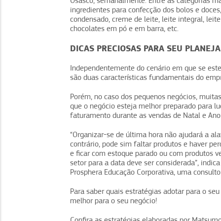
Osasco, semanalmente. Entre as categorias mai
ingredientes para confecção dos bolos e doces, 
condensado, creme de leite, leite integral, le
chocolates em pó e em barra, etc.
DICAS PRECIOSAS PARA SEU PLANEJ
Independentemente do cenário em que se esteja
são duas características fundamentais do em
Porém, no caso dos pequenos negócios, muitas v
que o negócio esteja melhor preparado para luc
faturamento durante as vendas de Natal e Ano
“Organizar-se de última hora não ajudará a ala
contrário, pode sim faltar produtos e haver pe
e ficar com estoque parado ou com produtos ven
setor para a data deve ser considerada”, indica
Prosphera Educação Corporativa, uma consultor
Para saber quais estratégias adotar para o seu
melhor para o seu negócio!
Confira as estratégias elaboradas por Matsum