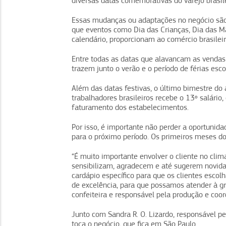
diversas datas comemorativas do varejo brasile
Essas mudanças ou adaptações no negócio são 
que eventos como Dia das Crianças, Dia das M
calendário, proporcionam ao comércio brasileir
Entre todas as datas que alavancam as vendas 
trazem junto o verão e o período de férias esc
Além das datas festivas, o último bimestre d
trabalhadores brasileiros recebe o 13º salário
faturamento dos estabelecimentos.
Por isso, é importante não perder a oportunidad
para o próximo período. Os primeiros meses do
“É muito importante envolver o cliente no clima
sensibilizam, agradecem e até sugerem novid
cardápio específico para que os clientes esc
de excelência, para que possamos atender à 
confeiteira e responsável pela produção e co
Junto com Sandra R. O. Lizardo, responsável pe
toca o negócio, que fica em São Paulo.