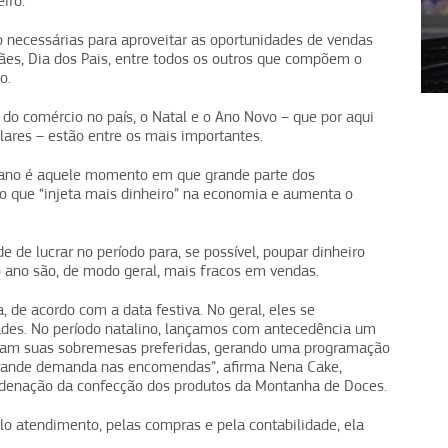
iro.
necessárias para aproveitar as oportunidades de vendas
ães, Dia dos Pais, entre todos os outros que compõem o
1
2
3
4
o.
do comércio no país, o Natal e o Ano Novo – que por aqui
olares – estão entre os mais importantes.
o ano é aquele momento em que grande parte dos
, o que “injeta mais dinheiro” na economia e aumenta o
e de lucrar no período para, se possível, poupar dinheiro
 ano são, de modo geral, mais fracos em vendas.
, de acordo com a data festiva. No geral, eles se
ades. No período natalino, lançamos com antecedência um
olham suas sobremesas preferidas, gerando uma programação
grande demanda nas encomendas”, afirma Nena Cake,
ordenação da confecção dos produtos da Montanha de Doces.
lo atendimento, pelas compras e pela contabilidade, ela