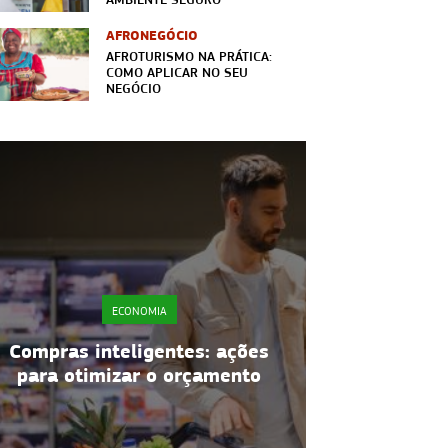
AFRONEGÓCIO
AFROTURISMO NA PRÁTICA:
COMO APLICAR NO SEU
NEGÓCIO
ECONOMIA
Isenção de Imposto de Renda
Tipos de 
2026: o que muda para o MEI
riscos e pr