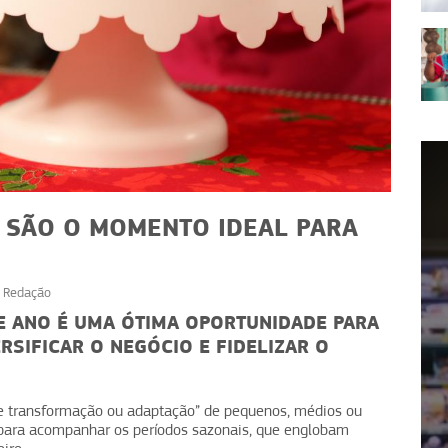
O SÃO O MOMENTO IDEAL PARA
r
Redação
ECONOMIA
DE ANO É UMA ÓTIMA OPORTUNIDADE PARA
RSIFICAR O NEGÓCIO E FIDELIZAR O
026:
Compras inteligentes: ações
eclarar
para otimizar o orçamento
 de transformação ou adaptação” de pequenos, médios ou
 para acompanhar os períodos sazonais, que englobam