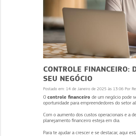
CONTROLE FINANCEIRO: 
SEU NEGÓCIO
Postado em:
14 de Janeiro de 2025 às 13:06
Por
Re
FINANÇAS
FINANÇAS
controle financeiro
O
de um negócio pode s
oportunidade para empreendedores do setor al
 financeiro: menos
Cartão de crédito: ali
, mais organização
vilão do caixa?
Com o aumento dos custos operacionais e a de
planejamento financeiro esteja em dia.
Para te ajudar a crescer e se destacar, aqui e