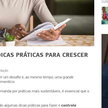
DICAS PRÁTICAS PARA CRESCER
dação
FINANÇAS
er um desafio e, ao mesmo tempo, uma grande
Impostos: como prever e
imentício.
ado ou
proteger seu caixa de
manda por práticas mais sustentáveis, é essencial que o
surpresas
controle
stão algumas dicas práticas para fazer o