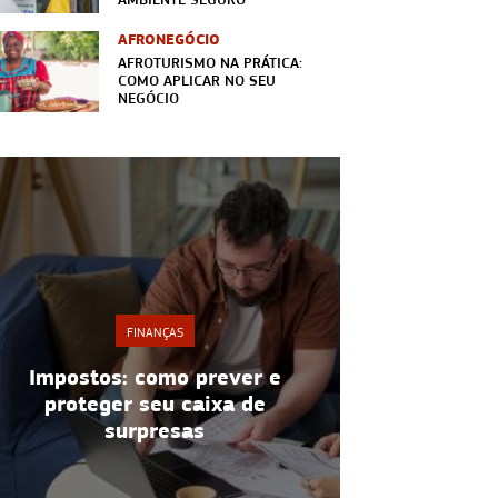
AFRONEGÓCIO
AFROTURISMO NA PRÁTICA:
COMO APLICAR NO SEU
NEGÓCIO
FINANÇAS
Lucro: 7 estratégias para
Improviso 
melhorar resultados do
urgência,
negócio