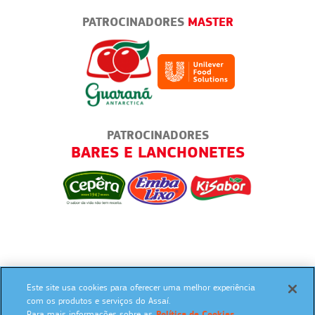
PATROCINADORES
MASTER
PATROCINADORES
RIAS
BARES E LANCHONETES
Este site usa cookies para oferecer uma melhor experiência
SIGA NAS REDES SOCIAIS:
com os produtos e serviços do Assaí.
Para mais informações sobre as
Política de Cookies