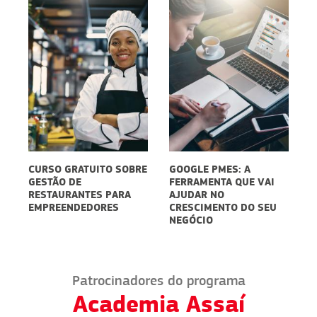
CURSO GRATUITO SOBRE
GOOGLE PMES: A
E
GESTÃO DE
FERRAMENTA QUE VAI
D
5
RESTAURANTES PARA
AJUDAR NO
S
EMPREENDEDORES
CRESCIMENTO DO SEU
P
NEGÓCIO
D
Patrocinadores do programa
Academia Assaí