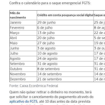
Confira o calendário para o saque emergencial FGTS:
Mês de
Crédito em conta poupança social digital
Saque o
nascimento
Janeiro
29 de junho
25 de 
Fevereiro
6 de julho
8 de a
Março
13 de julho
22 de 
Abril
20 de julho
5 de s
Maio
27 de julho
19 de 
Junho
3 de agosto
3 de o
Julho
10 de agosto
17 de 
Agosto
24 de agosto
17 de 
Setembro
31 de agosto
31 de 
Outubro
8 de setembro
31 de 
Novembro
14 de setembro
14 de 
Dezembro
21 de setembro
14 de 
Fonte: Caixa Econômica Federal
Quem não quiser retirar o dinheiro no momento, terá
que solicitar o cancelamento do pagamento através do
aplicativo do FGTS
, até 10 dias antes da data prevista