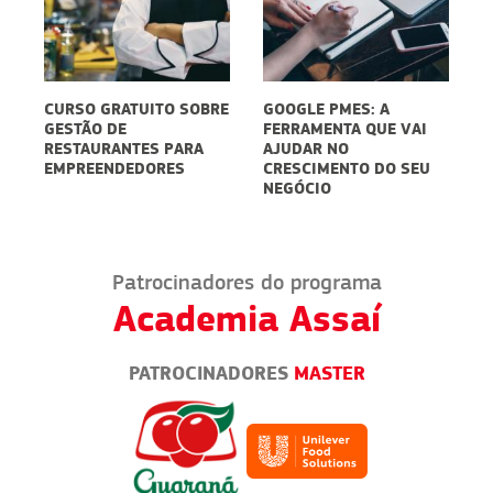
CURSO GRATUITO SOBRE
GOOGLE PMES: A
E
GESTÃO DE
FERRAMENTA QUE VAI
D
5
RESTAURANTES PARA
AJUDAR NO
S
EMPREENDEDORES
CRESCIMENTO DO SEU
P
NEGÓCIO
D
Patrocinadores do programa
Academia Assaí
PATROCINADORES
MASTER