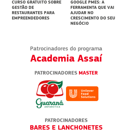
CURSO GRATUITO SOBRE
GOOGLE PMES: A
E
GESTÃO DE
FERRAMENTA QUE VAI
D
5
RESTAURANTES PARA
AJUDAR NO
S
EMPREENDEDORES
CRESCIMENTO DO SEU
P
NEGÓCIO
D
Patrocinadores do programa
Academia Assaí
PATROCINADORES
MASTER
PATROCINADORES
BARES E LANCHONETES