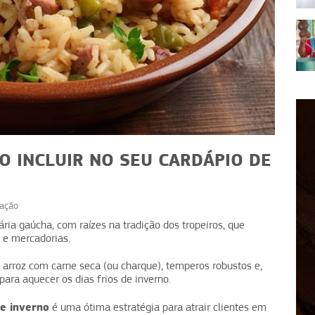
O INCLUIR NO SEU CARDÁPIO DE
ação
RECEITAS
ária gaúcha, com raízes na tradição dos tropeiros, que
o e mercadorias.
ceitas
Receitas com café: ideias
er bem
além da xícara para vender
 arroz com carne seca (ou charque), temperos robustos e,
 para aquecer os dias frios de inverno.
e inverno
é uma ótima estratégia para atrair clientes em