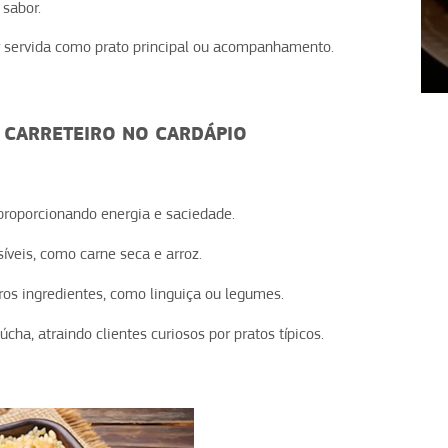
 sabor.
er servida como prato principal ou acompanhamento.
1
2
3
4
Z CARRETEIRO NO CARDÁPIO
, proporcionando energia e saciedade.
ssíveis, como carne seca e arroz.
ros ingredientes, como linguiça ou legumes.
aúcha, atraindo clientes curiosos por pratos típicos.