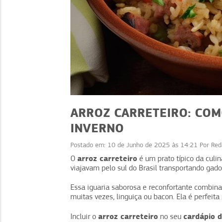
ARROZ CARRETEIRO: COM
INVERNO
Postado em:
10 de Junho de 2025 às 14:21
Por
Red
RECEITAS
arroz carreteiro
O
é um prato típico da culin
viajavam pelo sul do Brasil transportando gad
Cardápio de Verão: re
práticas e como vend
Essa iguaria saborosa e reconfortante combina
muitas vezes, linguiça ou bacon. Ela é perfeita
arroz carreteiro
cardápio d
Incluir o
no seu