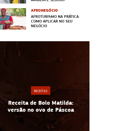
AFRONEGÓCIO
AFROTURISMO NA PRÁTICA:
COMO APLICAR NO SEU
NEGÓCIO
RECEITAS
Espaguete
Receita de Bolo Matilda:
receita fác
versão no ovo de Páscoa