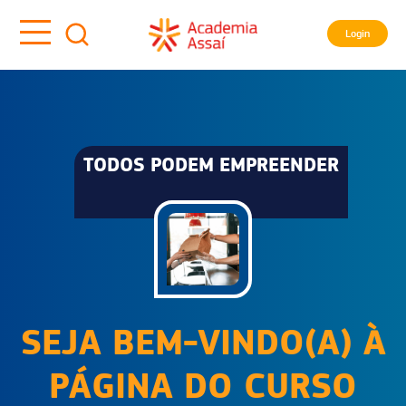
Login
TODOS PODEM EMPREENDER
SEJA BEM-VINDO(A) À
PÁGINA DO CURSO