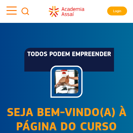
Login
TODOS PODEM EMPREENDER
SEJA BEM-VINDO(A) À
PÁGINA DO CURSO