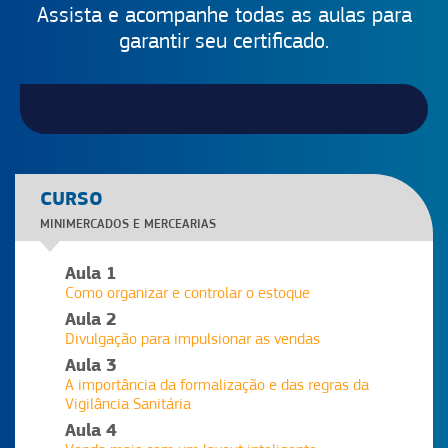
Assista e acompanhe todas as aulas para
garantir seu certificado.
CURSO
MINIMERCADOS E MERCEARIAS
Aula 1
Como organizar e controlar o estoque
Aula 2
Divulgação para impulsionar as vendas
Aula 3
A importância da formalização e das regras da
Vigilância Sanitária
Aula 4