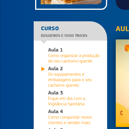
AU
CURSO
DOGUEIROS E FOOD TRUCKS
Aula 1
Como organizar a produção
do seu cachorro-quente
Aula 2
Os equipamentos e
embalagens para o seu
cachorro-quente
Aula 3
Fique em dia com a
Vigilância Sanitária
Aula 4
Como conquistar novos
clientes e vender mais