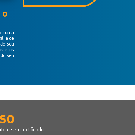
 O
ar numa
l, a de
 do seu
ns e os
 do seu
SSO
e o seu certificado.