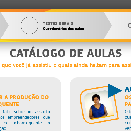
TESTES GERAIS
Questionários das aulas
CATÁLOGO DE AULAS
 que você já assistiu e quais ainda faltam para assi
A
R A PRODUÇÃO DO
O
QUENTE
P
 falar sobre um assunto
O 
tos empreendedores que
qu
 de cachorro-quente - o
qu
ção.
ven