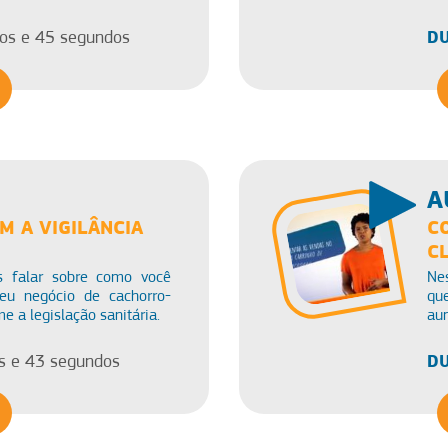
DU
os e 45 segundos
A
M A VIGILÂNCIA
C
C
s falar sobre como você
Ne
eu negócio de cachorro-
qu
e a legislação sanitária.
aum
DU
s e 43 segundos