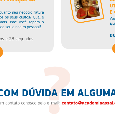
U
E
uanto seu negócio fatura
os os seus custos? Qual é
Vo
mais uma: você separa o
aju
 do seu dinheiro pessoal?
DU
os e 28 segundos
 COM DÚVIDA EM ALGUMA
contato@academiaassai.
em contato conosco pelo e-mail: