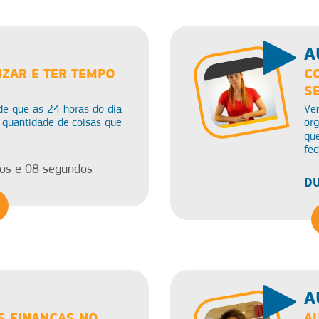
A
ZAR E TER TEMPO
C
S
e que as 24 horas do dia
Ve
 quantidade de coisas que
org
qu
fec
os e 08 segundos
DU
A
S FINANÇAS NO
A