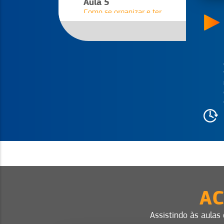
Aula 5
Como se organizar e ter
tempo para tudo
Aula 6
Como parar de vender fiado
sem perder clientes
Aula 7
Como manter as finanças
no azul
Aula 8
Aumente suas vendas
utilizando Facebook,
Instagram e outras redes
sociais
AC
Assistindo às aulas