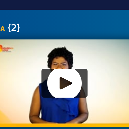
{2}
LA