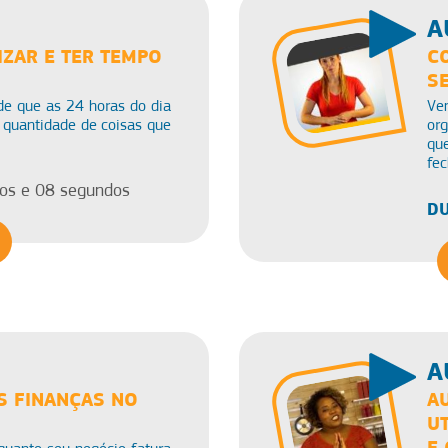
A
ZAR E TER TEMPO
C
S
e que as 24 horas do dia
Ve
 quantidade de coisas que
org
qu
fec
os e 08 segundos
DU
A
S FINANÇAS NO
A
U
E