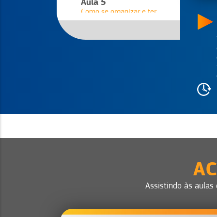
Aula 5
Como se organizar e ter
tempo para tudo
Aula 6
Como parar de vender fiado
sem perder clientes
Aula 7
Como manter as finanças
no azul
Aula 8
Aumente suas vendas
utilizando Facebook,
Instagram e outras redes
sociais
AC
Assistindo às aulas