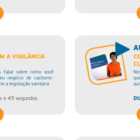
A
M A VIGILÂNCIA
C
C
s falar sobre como você
Ne
eu negócio de cachorro-
qu
e a legislação sanitária.
aum
DU
s e 43 segundos