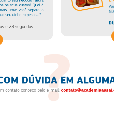
uanto seu negócio fatura
os os seus custos? Qual é
Vo
mais uma: você separa o
aju
 do seu dinheiro pessoal?
DU
os e 28 segundos
 COM DÚVIDA EM ALGUMA
contato@academiaassai.
em contato conosco pelo e-mail: