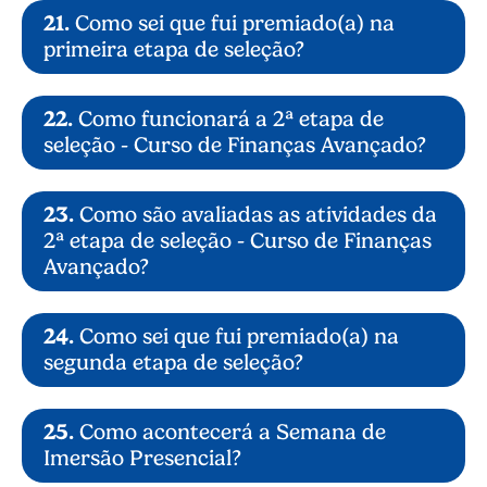
21.
Como sei que fui premiado(a) na
primeira etapa de seleção?
22.
Como funcionará a 2ª etapa de
seleção - Curso de Finanças Avançado?
23.
Como são avaliadas as atividades da
2ª etapa de seleção - Curso de Finanças
Avançado?
24.
Como sei que fui premiado(a) na
segunda etapa de seleção?
Realizar atividades relacionadas aos
Desempenho no Curso de Finanças
25.
Como acontecerá a Semana de
conteúdos apresentados;
Avançado: 50% da nota final;
Imersão Presencial?
Responder à avaliação das lives;
Avaliação do Formulário II - Cadastro
Preencher o Formulário II – Cadastro