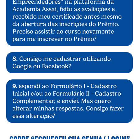
Empreendedores” na plataforma da
responder às questões sobre o curso,
obtendo um certificado. Para se certificar, é
Academia Assaí, feito as avaliações e
necessário obter 75% de acertos nas
recebido meu certificado antes mesmo
questões relativas ao curso;
da abertura das inscrições do Prêmio.
Confirmar o envio do cadastro, clicando no
Preciso assistir ao curso novamente
botão “finalizar meu cadastro”, que
para me inscrever no Prêmio?
aparecerá após a finalização do curso.
8.
Consigo me cadastrar utilizando
Google ou Facebook?
9.
espondi ao Formulário I - Cadastro
Inicial e/ou ao Formulário II - Cadastro
Complementar, e enviei. Mas quero
alterar minhas respostas. Consigo fazer
essa alteração?