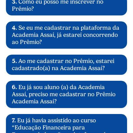
3.
Como eu posso me inscrever no
Prêmio?
4.
Se eu me cadastrar na plataforma da
Academia Assaí, já estarei concorrendo
ao Prêmio?
5.
Ao me cadastrar no Prêmio, estarei
cadastrado(a) na Academia Assaí?
Acessar o site
www.premioacademiaassai.com.br
e fazer o
login (caso já seja aluno(a) da Academia
6.
Eu já sou aluno (a) da Academia
Assaí) ou fazer seu cadastro no site. Em
https://www.academiaassai.com.br
ambos os casos, será necessário confirmar
Assaí, preciso me cadastrar no Prêmio
ou preencher os dados cadastrais.
Academia Assaí?
Responder ao Formulário | - Cadastro Inicial
– na mesma plataforma.
Assistir ao curso gratuito e obrigatório
7.
Eu já havia assistido ao curso
“Educação Financeira para
“Educação Financeira para
Empreendedores”, na mesma plataforma, e