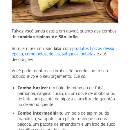
Talvez você ainda esteja em dúvida quanto aos combos
comidas típicas de
São João
de
.
kits
Bom, em resumo, são
com
produtos típicos dessa
época, como bolos, doces, salgados, bebidas
e até
decorações.
Você pode montar os combos de acordo com o seu
público-alvo e o seu orçamento.
Oia só
:
Combo básico:
um bolo de milho ou de fubá,
pamonha, canjica, curau, ou um doce de abóbora ou
de leite, um pacote de pipoca e um litro de quentão
ou de vinho quente.
Combo intermediário:
um bolo de aipim ou de
mandioca, sarapatel, um pé de moleque ou uma
paçoca, um pacote de amendoim e um litro de suco
de milho verde ou de caju.