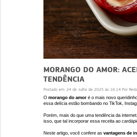
MORANGO DO AMOR: ACER
TENDÊNCIA
Postado em:
24 de Julho de 2025 às 16:14
Por
Red
ATUALIDADES
ATUALIDADES
O
morango do amor
é o mais novo queridinh
-SIMEI 2026:
essa delícia estão bombando no TikTok, Insta
CNPJ alfanumérico im
s importantes para
notas fiscais: saiba 
Porém, mais do que uma tendência da internet
o MEI
isso, que tal incorporar essa receita ao card
Neste artigo, você confere as
vantagens de in