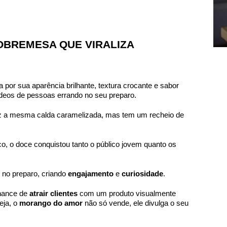
1
2
3
4
BREMESA QUE VIRALIZA
por sua aparência brilhante, textura crocante e sabor
 vídeos de pessoas errando no seu preparo.
raz a mesma calda caramelizada, mas tem um recheio de
co, o doce conquistou tanto o público jovem quanto os
 no preparo, criando
engajamento
e
curiosidade
.
hance de
atrair clientes
com um produto visualmente
eja, o
morango do amor
não só vende, ele divulga o seu