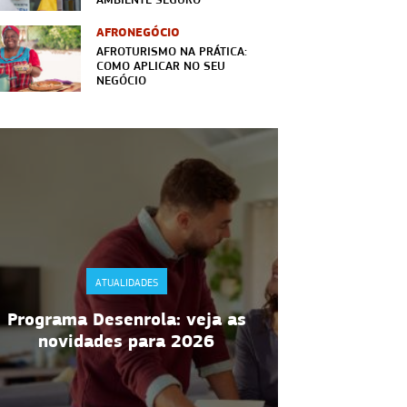
AFRONEGÓCIO
AFROTURISMO NA PRÁTICA:
COMO APLICAR NO SEU
NEGÓCIO
A
ATUALIDADES
DASN-
RDC 216 da Anvisa: regras de
informações
manipulação de alimentos