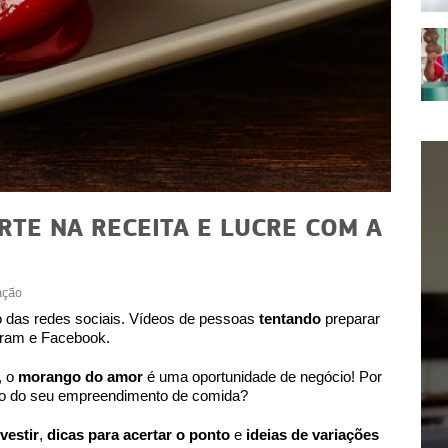
TE NA RECEITA E LUCRE COM A
ação
ATUALIDADES
o das redes sociais. Vídeos de pessoas
tentando
preparar
gram e Facebook.
pacta
Programa Desenrola: veja as
mais
novidades para 2026
, o
morango do amor
é uma oportunidade de negócio! Por
ápio do seu empreendimento de comida?
vestir
,
dicas para acertar o ponto
e
ideias de variações