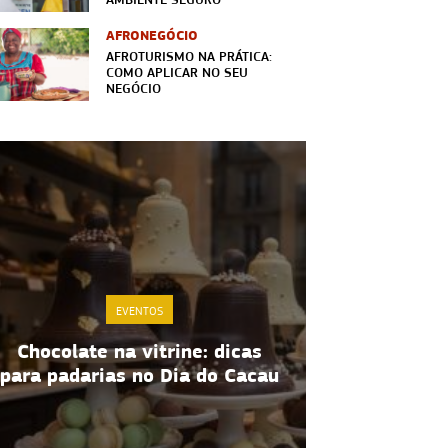
AFRONEGÓCIO
AFROTURISMO NA PRÁTICA:
COMO APLICAR NO SEU
NEGÓCIO
EVENTOS
Gestão de estoque de Páscoa:
Credibilida
5 estratégias práticas
estratégi