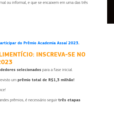
mal ou informal, e que se encaixem em uma das três
1
2
3
4
 participar do Prêmio Academia Assaí 2023
.
LIMENTÍCIO: INSCREVA-SE NO
2023
dedores selecionados
para a fase inicial.
prêmio total de R$1,3 milhão!
previsto um
nce!
três etapas
randes prêmios, é necessário seguir