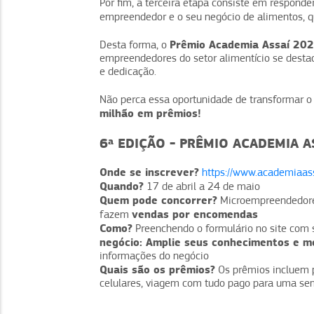
Por fim, a terceira etapa consiste em responde
empreendedor e o seu negócio de alimentos, 
Prêmio Academia Assaí 20
Desta forma, o
empreendedores do setor alimentício se dest
e dedicação.
Não perca essa oportunidade de transformar o
milhão em prêmios!
6ª EDIÇÃO - PRÊMIO ACADEMIA A
Onde se inscrever?
https://www.academiaas
Quando?
17 de abril a 24 de maio
Quem pode concorrer?
Microempreendedore
vendas por encomendas
fazem
Como?
Preenchendo o formulário no site com 
negócio: Amplie seus conhecimentos e m
informações do negócio
Quais são os prêmios?
Os prêmios incluem p
celulares, viagem com tudo pago para uma se