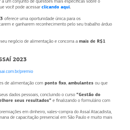
r a um conjunto de questões mais específicas sobre o
clicando aqui
.
que você pode acessar
23
oferece uma oportunidade única para os
acarem e ganharem reconhecimento pelo seu trabalho árduo
mais de R$1
 seu negócio de alimentação e concorra a
SSAÍ 2023
sai.com.br/premio
ponto fixo
ambulantes
s de alimentação com
,
ou que
“Gestão do
seus dados pessoais, concluindo o curso
elhore seus resultados”
e finalizando o formulário com
remiações em dinheiro, vales-compra do Assaí Atacadista,
mana de capacitação presencial em São Paulo e muito mais