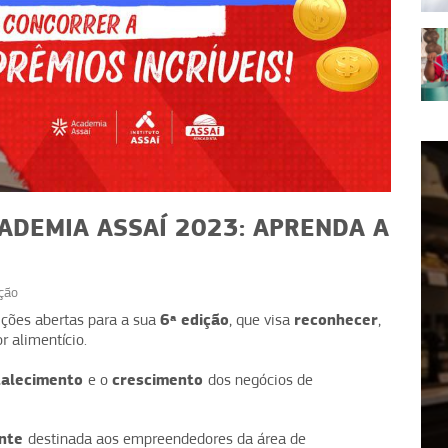
ADEMIA ASSAÍ 2023: APRENDA A
ção
EVENTOS
6ª edição
reconhecer
ições abertas para a sua
, que visa
,
 alimentício.
ial
Chocolate na vitrine: dicas
egócio
para padarias no Dia do Cacau
talecimento
crescimento
e o
dos negócios de
ente
destinada aos empreendedores da área de