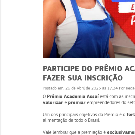
PARTICIPE DO PRÊMIO AC
FAZER SUA INSCRIÇÃO
Postado em:
26 de Abril de 2023 às 17:34
Por
Reda
EVENTOS
EVENTOS
Prêmio Academia Assaí
O
está com as inscr
valorizar
premiar
e
empreendedores do setor
dade e confiança: 9
Café como diferenc
ias que funcionam
competitivo no seu n
for
Um dos principais objetivos do Prêmio é o
alimentação de todo o Brasil.
exclusivam
Vale lembrar que a premiação é