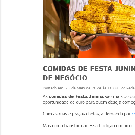
COMIDAS DE FESTA JUNI
DE NEGÓCIO
Postado em:
29 de Maio de 2024 às 16:08
Por
Reda
EMPREENDEDORISMO
comidas de Festa Junina
As
são mais do qu
oportunidade de ouro para quem deseja come
Rede de apoio: fortaleça seu
negócio com boas parcerias
Com as ruas e praças cheias, a demanda por
c
Mas como transformar essa tradição em uma f