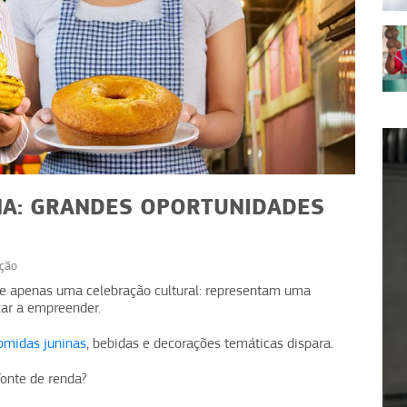
NA: GRANDES OPORTUNIDADES
ção
EMPREENDEDORISMO
E
e apenas uma celebração cultural: representam uma
çar a empreender.
Escalas e turnos: como
Método M
organizar sua equipe
organi
omidas juninas
, bebidas e decorações temáticas dispara.
onte de renda?