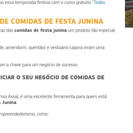
 essa temporada festiva com o curso gratuito "
Todos
1
2
3
4
E COMIDAS DE FESTA JUNINA
comidas de festa junina
 faz das
um produto tão especial
rde, amendoim, quentão) e vestuário caipira viram uma
 ser a chave para um negócio de sucesso.
NICIAR O SEU NEGÓCIO DE COMIDAS DE
emia Assaí, é uma excelente ferramenta para quem está
 Junina
.
empreendedorismo, como: