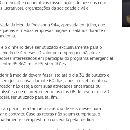
 Comercial) e cooperativas (associações de pessoas com
lucrativos), organizações da sociedade civil e
1
2
3
4
rivada da Medida Provisória 944, aprovada em julho, que
pequenas e médias empresas pagarem salários durante o
andemia.
e o dinheiro deve ser utilizado exclusivamente para o
período de 4 meses. O valor por empregado não deve
edores interessados em participar do programa emergencial
s entre R$ 360 mil e R$ 50 milhões.
erir à medida devem fazer isto até o dia 31 de outubro e
sem justa causa, durante 60 dias, após o recebimento da
dedor não esteja com suas atividades encerradas ou
missões que ocorreram entre os dias 06 de fevereiro e 20
rá ser utilizado para tal fim.
ir ao plano, terá também carência de seis meses para
ar o contrato. Caso as regras não sejam cumpridas, o
ecipadamente o empréstimo concedido pela medida.