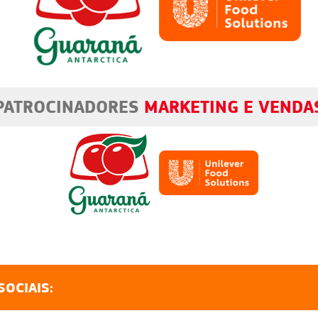
PATROCINADORES
MARKETING E VENDA
SOCIAIS: