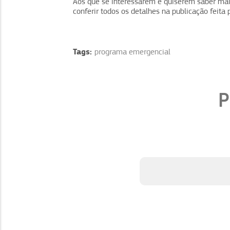
Aos que se interessarem e quiserem saber mai
conferir todos os detalhes na publicação feita
Tags:
programa emergencial
P