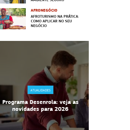
AFRONEGÓCIO
AFROTURISMO NA PRÁTICA:
COMO APLICAR NO SEU
NEGÓCIO
ATUALIDADES
A
Programa Desenrola: veja as
RDC 216 da 
novidades para 2026
manipulaç