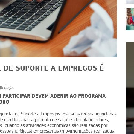
 DE SUPORTE A EMPREGOS É
Redação
ATUALIDADES
 PARTICIPAR DEVEM ADERIR AO PROGRAMA
:
UBRO
CNPJ alfanumérico impacta
es para
notas fiscais: saiba mais
gencial de Suporte a Empregos teve suas regras anunciadas
de crédito para pagamento de salários de colaboradores,
 (quando as atividades econômicas são realizadas por
pessoas jurídicas) empresariais (movimentações realizadas