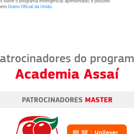
s sobre o programa emergencial apresentado, é possível
 pelo
Diário Oficial da União
.
atrocinadores do progra
Academia Assaí
PATROCINADORES
MASTER